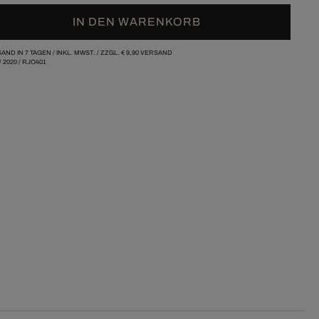
IN DEN WARENKORB
AND IN 7 TAGEN /
INKL. MWST. / ZZGL.
€ 9,90
VERSAND
/
2020
/
RJO401