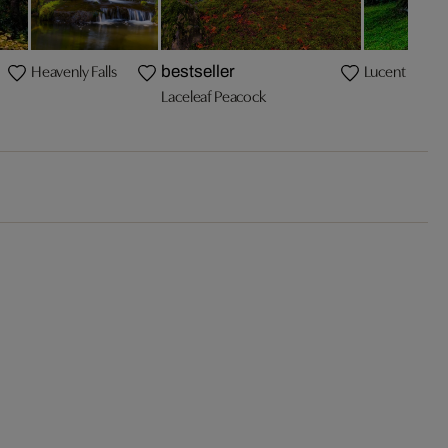
Heavenly Falls
Lucent
bestseller
Laceleaf Peacock