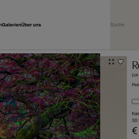
n
Galerien
Über uns
R
DR
Pet
Kas
30 
€