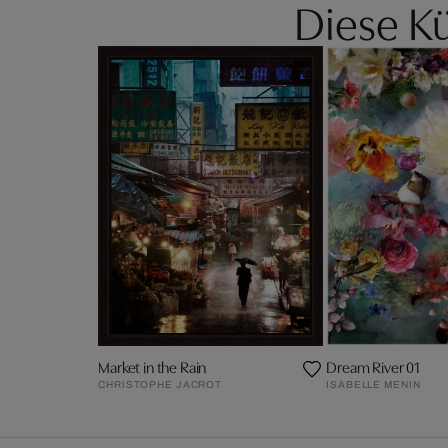
Diese Kü
Market in the Rain
Dream River 01
CHRISTOPHE JACROT
ISABELLE MENIN