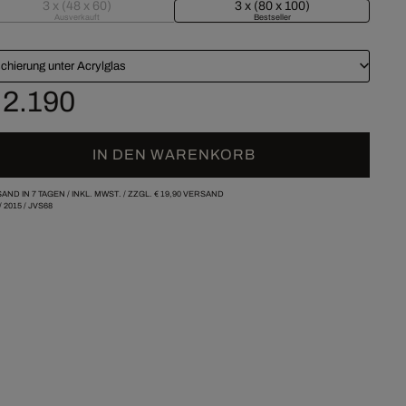
3 x (48 x 60)
3 x (80 x 100)
Ausverkauft
Bestseller
chierung unter Acrylglas
 2.190
IN DEN WARENKORB
AND IN 7 TAGEN /
INKL. MWST. / ZZGL.
€ 19,90
VERSAND
/
2015
/
JVS68