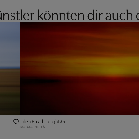
nstler könnten dir auch 
Like a Breath in Light #5
MARJA PIRILÄ