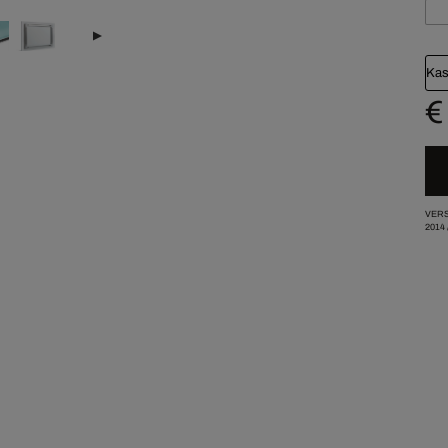
Kas
€
VERS
2014