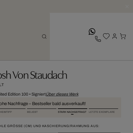
whatsApp
osh Von Staudach
LT
ited Edition 100
•
Signiert
Über dieses Werk
ohe Nachfrage – Bestseller bald ausverkauft!
HEIMTIPP
BELIEBT
STARK NACHGEFRAGT
LETZTE EXEMPLARE
HLE GRÖSSE (CM) UND KASCHIERUNG/RAHMUNG AUS: