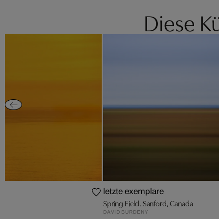
Diese Kü
letzte exemplare
H
Spring Field, Sanford, Canada
DAVID BURDENY