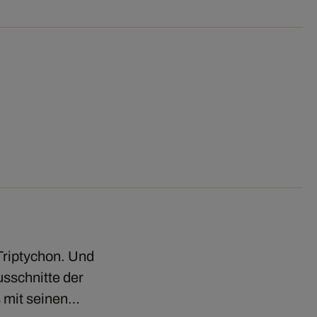
Triptychon. Und
usschnitte der
s mit seinen…