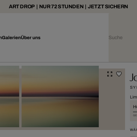
ART DROP | NUR 72 STUNDEN | JETZT SICHERN
n
Galerien
Über uns
J
SY
Lim
H
GE
WÄ