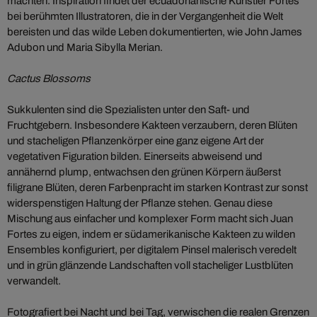
machten. Inspiration findet der ecuadorianische Künstler Fortes
bei berühmten Illustratoren, die in der Vergangenheit die Welt
bereisten und das wilde Leben dokumentierten, wie John James
Adubon und Maria Sibylla Merian.
Cactus Blossoms
Sukkulenten sind die Spezialisten unter den Saft- und
Fruchtgebern. Insbesondere Kakteen verzaubern, deren Blüten
und stacheligen Pflanzenkörper eine ganz eigene Art der
vegetativen Figuration bilden. Einerseits abweisend und
annähernd plump, entwachsen den grünen Körpern äußerst
filigrane Blüten, deren Farbenpracht im starken Kontrast zur sonst
widerspenstigen Haltung der Pflanze stehen. Genau diese
Mischung aus einfacher und komplexer Form macht sich Juan
Fortes zu eigen, indem er südamerikanische Kakteen zu wilden
Ensembles konfiguriert, per digitalem Pinsel malerisch veredelt
und in grün glänzende Landschaften voll stacheliger Lustblüten
verwandelt.
Fotografiert bei Nacht und bei Tag, verwischen die realen Grenzen