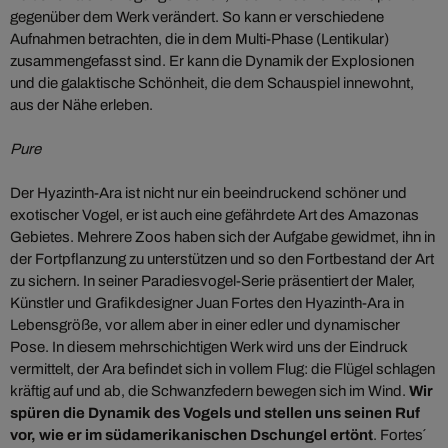
gegenüber dem Werk verändert. So kann er verschiedene
Aufnahmen betrachten, die in dem Multi-Phase (Lentikular)
zusammengefasst sind. Er kann die Dynamik der Explosionen
und die galaktische Schönheit, die dem Schauspiel innewohnt,
aus der Nähe erleben.
Pure
Der Hyazinth-Ara ist nicht nur ein beeindruckend schöner und
exotischer Vogel, er ist auch eine gefährdete Art des Amazonas
Gebietes. Mehrere Zoos haben sich der Aufgabe gewidmet, ihn in
der Fortpflanzung zu unterstützen und so den Fortbestand der Art
zu sichern. In seiner Paradiesvogel-Serie präsentiert der Maler,
Künstler und Grafikdesigner Juan Fortes den Hyazinth-Ara in
Lebensgröße, vor allem aber in einer edler und dynamischer
Pose. In diesem mehrschichtigen Werk wird uns der Eindruck
vermittelt, der Ara befindet sich in vollem Flug: die Flügel schlagen
kräftig auf und ab, die Schwanzfedern bewegen sich im Wind.
Wir
spüren die Dynamik des Vogels und stellen uns seinen Ruf
vor, wie er im südamerikanischen Dschungel ertönt
. Fortes´