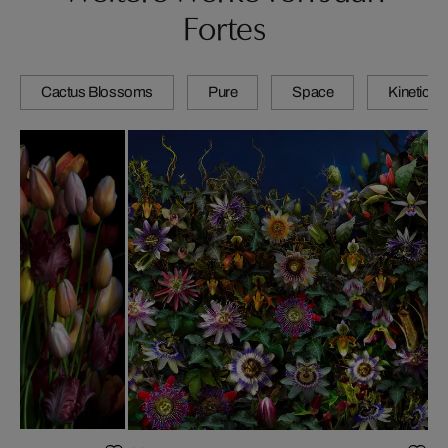
Fortes
Cactus Blossoms
Pure
Space
Kinetic