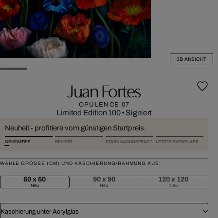
3D ANSICHT
Juan Fortes
OPULENCE 07
Limited Edition 100
•
Signiert
Neuheit - profitiere vom günstigen Startpreis.
GEHEIMTIPP
BELIEBT
STARK NACHGEFRAGT
LETZTE EXEMPLARE
WÄHLE GRÖSSE (CM) UND KASCHIERUNG/RAHMUNG AUS:
60 x 60
90 x 90
120 x 120
Neu
Neu
Neu
Kaschierung unter Acrylglas