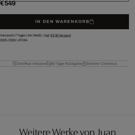
€ 549
IN DEN WARENKORB
Versand in 7 Tagen /
inkl. MwSt. / zzgl.
€ 9,90
Versand
2025
/
2026
/
JFO84
Zertifikat inklusive
60 Tage Rückgabe
Sicherer Checkout
Weitere Werke von Juan