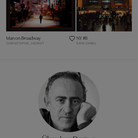
Man on Broadway
NY #8
CHRISTOPHE JACROT
ERIK CHMIL