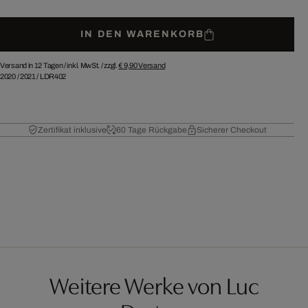
IN DEN WARENKORB
Versand in 12 Tagen /
inkl. MwSt. / zzgl.
€ 9,90
Versand
2020
/
2021
/
LDR402
Zertifikat inklusive
60 Tage Rückgabe
Sicherer Checkout
Weitere Werke von Luc