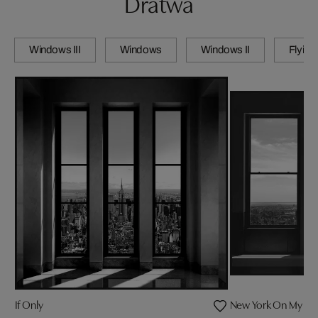
Dratwa
Windows III
Windows
Windows II
Flying
If Only
New York On My Min