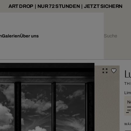
ART DROP | NUR 72 STUNDEN | JETZT SICHERN
n
Galerien
Über uns
L
TH
Lim
Ne
GE
WÄ