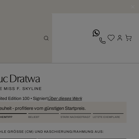
whatsApp
uc Dratwa
E MISS F. SKYLINE
ited Edition 100
•
Signiert
Über dieses Werk
uheit - profitiere vom günstigen Startpreis.
HEIMTIPP
BELIEBT
STARK NACHGEFRAGT
LETZTE EXEMPLARE
HLE GRÖSSE (CM) UND KASCHIERUNG/RAHMUNG AUS: