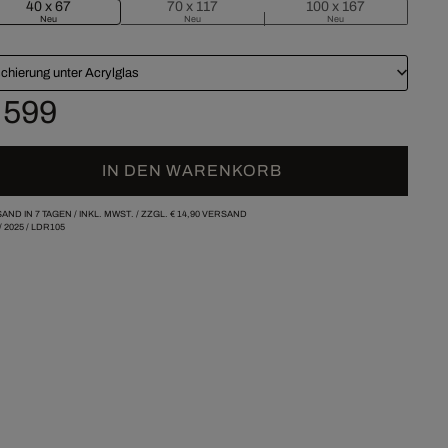
40 x 67
70 x 117
100 x 167
Neu
Neu
Neu
chierung unter Acrylglas
 599
IN DEN WARENKORB
AND IN 7 TAGEN /
INKL. MWST. / ZZGL.
€ 14,90
VERSAND
/
2025
/
LDR105