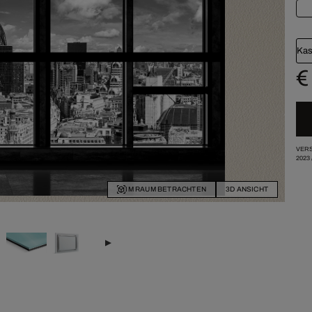
Kas
€
VERS
2023
IM RAUM BETRACHTEN
3D ANSICHT