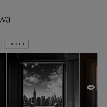
twa
PETITES