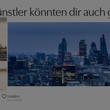
nstler könnten dir auch 
London
H.G. ESCH