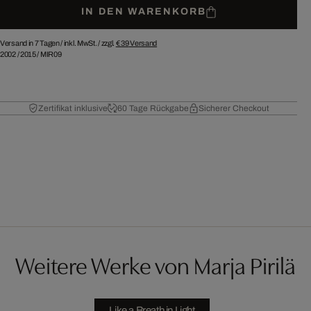
IN DEN WARENKORB
Versand in 7 Tagen /
inkl. MwSt. / zzgl.
€ 39
Versand
2002
/
2015
/
MIR09
Zertifikat inklusive
60 Tage Rückgabe
Sicherer Checkout
Weitere Werke von Marja Pirilä
Like a Breath in Light