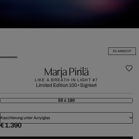
3D ANSICHT
Marja Pirilä
LIKE A BREATH IN LIGHT #7
Limited Edition 100
•
Signiert
55 x 180
Kaschierung unter Acrylglas
€ 1.390