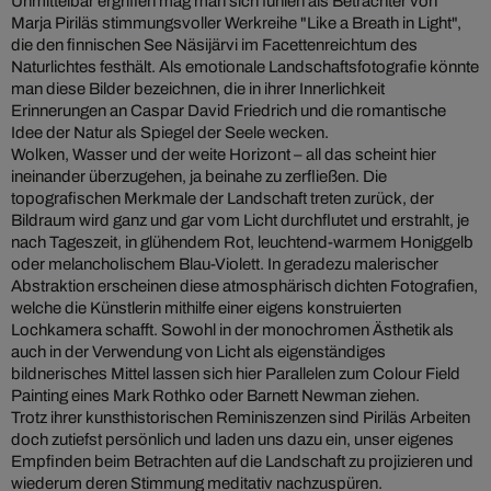
Unmittelbar ergriffen mag man sich fühlen als Betrachter von
Marja Piriläs stimmungsvoller Werkreihe "Like a Breath in Light",
die den finnischen See Näsijärvi im Facettenreichtum des
Naturlichtes festhält. Als emotionale Landschaftsfotografie könnte
man diese Bilder bezeichnen, die in ihrer Innerlichkeit
Erinnerungen an Caspar David Friedrich und die romantische
Idee der Natur als Spiegel der Seele wecken.
Wolken, Wasser und der weite Horizont – all das scheint hier
ineinander überzugehen, ja beinahe zu zerfließen. Die
topografischen Merkmale der Landschaft treten zurück, der
Bildraum wird ganz und gar vom Licht durchflutet und erstrahlt, je
nach Tageszeit, in glühendem Rot, leuchtend-warmem Honiggelb
oder melancholischem Blau-Violett. In geradezu malerischer
Abstraktion erscheinen diese atmosphärisch dichten Fotografien,
welche die Künstlerin mithilfe einer eigens konstruierten
Lochkamera schafft. Sowohl in der monochromen Ästhetik als
auch in der Verwendung von Licht als eigenständiges
bildnerisches Mittel lassen sich hier Parallelen zum Colour Field
Painting eines Mark Rothko oder Barnett Newman ziehen.
Trotz ihrer kunsthistorischen Reminiszenzen sind Piriläs Arbeiten
doch zutiefst persönlich und laden uns dazu ein, unser eigenes
Empfinden beim Betrachten auf die Landschaft zu projizieren und
wiederum deren Stimmung meditativ nachzuspüren.