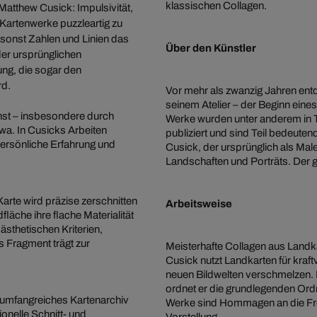
klassischen Collagen.
atthew Cusick: Impulsivität,
 Kartenwerke puzzleartig zu
 sonst Zahlen und Linien das
Über den Künstler
der ursprünglichen
ung, die sogar den
rd.
Vor mehr als zwanzig Jahren entd
seinem Atelier – der Beginn eine
nst – insbesondere durch
Werke wurden unter anderem in 
a. In Cusicks Arbeiten
publiziert und sind Teil bedeute
persönliche Erfahrung und
Cusick, der ursprünglich als Mal
Landschaften und Porträts. Der ge
Karte wird präzise zerschnitten
Arbeitsweise
läche ihre flache Materialität
sthetischen Kriterien,
s Fragment trägt zur
Meisterhafte Collagen aus Landkart
Cusick nutzt Landkarten für kraft
neuen Bildwelten verschmelzen. M
ordnet er die grundlegenden Or
n umfangreiches Kartenarchiv
Werke sind Hommagen an die Frem
tionelle Schnitt- und
Vorstellung.