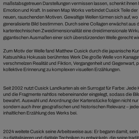
maßstabsgetreuen Darstellungen vermissen lassen, schenkt ihnen M
Emotion und Kraft. In seinen Map Works verbindet Cusick Teile der
neuen, rauschenden Motiven. Gewaltige Wellen türmen sich auf, wo
generalisierte Bild bestimmen. Durch seine Collagen erwächst aus 
kartentechnischen Zweidimensionalität eine dreidimensionale Wirk
gigantischen Ausmaßen einer sich überstürzenden Welle gerecht wi
Zum Motiv der Welle fand Matthew Cusick durch die japanische Ku
Katsushika Hokusais berühmtes Werk Die große Welle von Kanagaw
verschmelzen Realität und Fiktion, Vergangenheit und Gegenwart, 
kollektive Erinnerung zu komplexen visuellen Erzählungen.
Seit 2002 nutzt Cusick Landkarten als ein Surrogat für Farbe: Jede 
und die Fragmente nahtlos nebeneinander eingelegt, sodass die Bildf
bewahrt. Auswahl und Anordnung der Kartenstücke folgen nicht nur ä
sondern auch ihrer geografischen und historischen Relevanz – jede
inhaltlichen Erzählung des Werks bei.
2024 weitete Cusick seine Arbeitsweise aus: Er begann damit, sei
zu digitalisieren und digitale Techniken zu entwickeln, die seine tradi