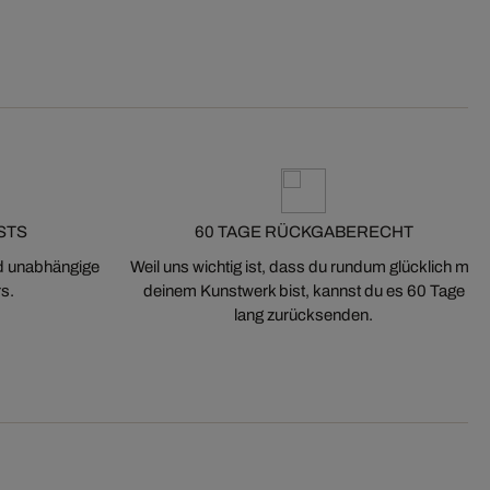
STS
60 TAGE RÜCKGABERECHT
nd unabhängige
Weil uns wichtig ist, dass du rundum glücklich mit
s.
deinem Kunstwerk bist, kannst du es 60 Tage
lang zurücksenden.