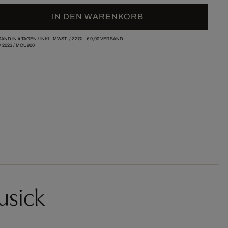
IN DEN WARENKORB
AND IN 4 TAGEN /
INKL. MWST. / ZZGL.
€ 9,90
VERSAND
/
2023
/
MCU900
usick