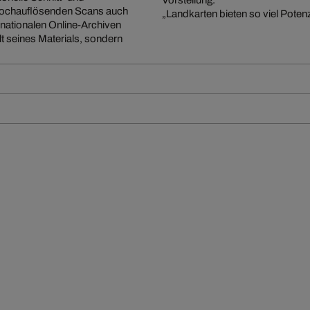
n hochauflösenden Scans auch
„Landkarten bieten so viel Potenz
rnationalen Online-Archiven
alt seines Materials, sondern