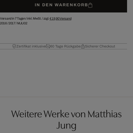
IN DEN WARENKORB
Versand in 7 Tagen /
inkl. MwSt. / zzgl.
€ 19,90
Versand
2016
/
2017
/
MJU02
Zertifikat inklusive
60 Tage Rückgabe
Sicherer Checkout
Weitere Werke von Matthias
Jung