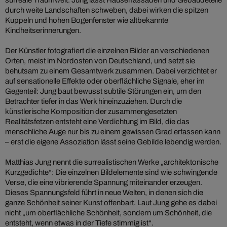
surreale Traumwelt. Jung lässt Häuserfassaden und Gebäudeteile
durch weite Landschaften schweben, dabei wirken die spitzen
Kuppeln und hohen Bogenfenster wie altbekannte
Kindheitserinnerungen.
Der Künstler fotografiert die einzelnen Bilder an verschiedenen
Orten, meist im Nordosten von Deutschland, und setzt sie
behutsam zu einem Gesamtwerk zusammen. Dabei verzichtet er
auf sensationelle Effekte oder oberflächliche Signale, eher im
Gegenteil: Jung baut bewusst subtile Störungen ein, um den
Betrachter tiefer in das Werk hineinzuziehen. Durch die
künstlerische Komposition der zusammengesetzten
Realitätsfetzen entsteht eine Verdichtung im Bild, die das
menschliche Auge nur bis zu einem gewissen Grad erfassen kann
– erst die eigene Assoziation lässt seine Gebilde lebendig werden.
Matthias Jung nennt die surrealistischen Werke „architektonische
Kurzgedichte“: Die einzelnen Bildelemente sind wie schwingende
Verse, die eine vibrierende Spannung miteinander erzeugen.
Dieses Spannungsfeld führt in neue Welten, in denen sich die
ganze Schönheit seiner Kunst offenbart. Laut Jung gehe es dabei
nicht „um oberflächliche Schönheit, sondern um Schönheit, die
entsteht, wenn etwas in der Tiefe stimmig ist“.