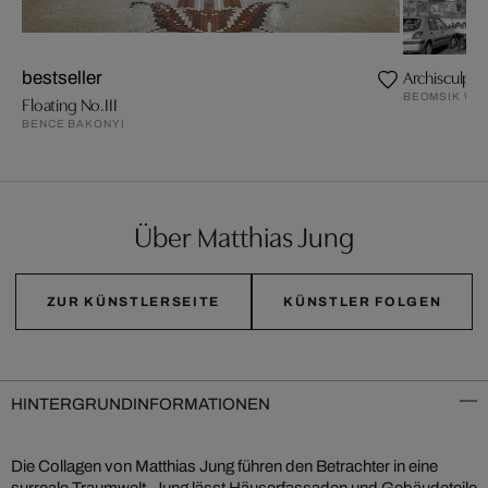
Archisculptu
bestseller
BEOMSIK WO
Floating No.III
BENCE BAKONYI
Über Matthias Jung
ZUR KÜNSTLERSEITE
KÜNSTLER FOLGEN
HINTERGRUNDINFORMATIONEN
Die Collagen von Matthias Jung führen den Betrachter in eine