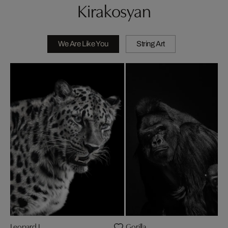
Kirakosyan
We Are Like You
String Art
Leopard I
Gorilla