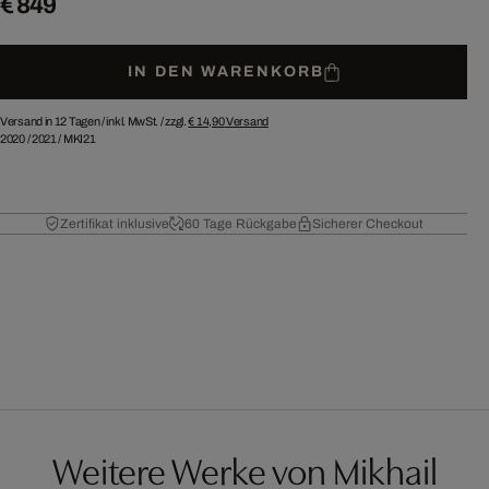
€ 849
IN DEN WARENKORB
Versand in 12 Tagen /
inkl. MwSt. / zzgl.
€ 14,90
Versand
2020
/
2021
/
MKI21
Zertifikat inklusive
60 Tage Rückgabe
Sicherer Checkout
Weitere Werke von Mikhail