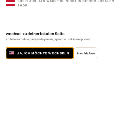
SIEHT AUS, ALS WÄRST DU NICHT IN DEINEM LOKALEN
SHOP
wechsel zu deiner lokalen Seite
so bekommst du passende preise, sprache und lieferoptionen
JA, ICH MÖCHTE WECHSELN.
Hier bleiben