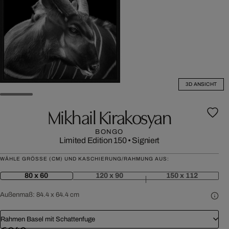
3D ANSICHT
Mikhail Kirakosyan
BONGO
Limited Edition 150
•
Signiert
WÄHLE GRÖSSE (CM) UND KASCHIERUNG/RAHMUNG AUS:
80 x 60
120 x 90
150 x 112
Außenmaß:
84.4 x 64.4 cm
Rahmen Basel mit Schattenfuge