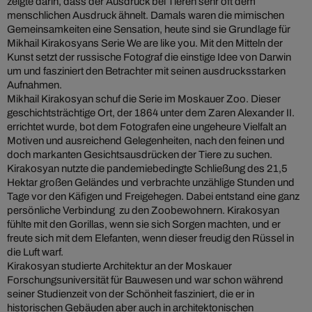
zeigte darin, dass der Ausdruck bei Tieren sehr oft dem
menschlichen Ausdruck ähnelt. Damals waren die mimischen
Gemeinsamkeiten eine Sensation, heute sind sie Grundlage für
Mikhail Kirakosyans Serie We are like you. Mit den Mitteln der
Kunst setzt der russische Fotograf die einstige Idee von Darwin
um und fasziniert den Betrachter mit seinen ausdrucksstarken
Aufnahmen.
Mikhail Kirakosyan schuf die Serie im Moskauer Zoo. Dieser
geschichtsträchtige Ort, der 1864 unter dem Zaren Alexander II.
errichtet wurde, bot dem Fotografen eine ungeheure Vielfalt an
Motiven und ausreichend Gelegenheiten, nach den feinen und
doch markanten Gesichtsausdrücken der Tiere zu suchen.
Kirakosyan nutzte die pandemiebedingte Schließung des 21,5
Hektar großen Geländes und verbrachte unzählige Stunden und
Tage vor den Käfigen und Freigehegen. Dabei entstand eine ganz
persönliche Verbindung
zu den Zoobewohnern. Kirakosyan
fühlte mit den Gorillas, wenn sie sich Sorgen machten, und er
freute sich mit dem Elefanten, wenn dieser freudig den Rüssel in
die Luft warf.
Kirakosyan studierte Architektur an der Moskauer
Forschungsuniversität für Bauwesen und war schon während
seiner Studienzeit von der Schönheit fasziniert, die er in
historischen Gebäuden aber auch in architektonischen