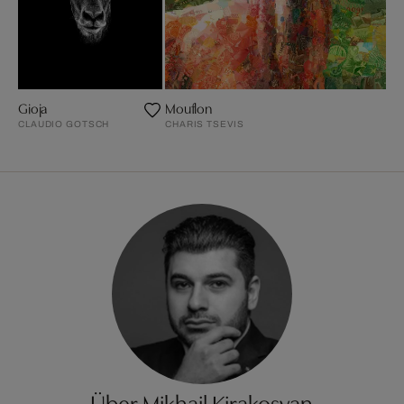
Gioja
Mouflon
CLAUDIO GOTSCH
CHARIS TSEVIS
Über Mikhail Kirakosyan