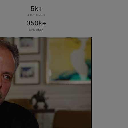
5k+
EDITIONEN
350k+
SAMMLER