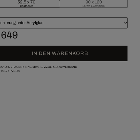
52,5 x 70
90 x 120
Bestseller
Letzte Exemplare
chierung unter Acrylglas
 649
IN DEN WARENKORB
AND IN 7 TAGEN /
INKL. MWST. / ZZGL.
€ 14,90
VERSAND
/
2017
/
PVE149