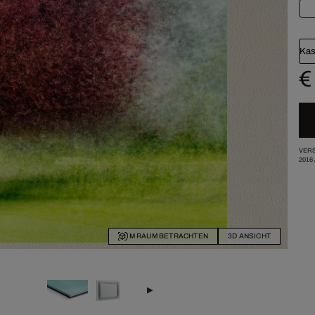
Kas
€
VERS
2016
IM RAUM BETRACHTEN
3D ANSICHT