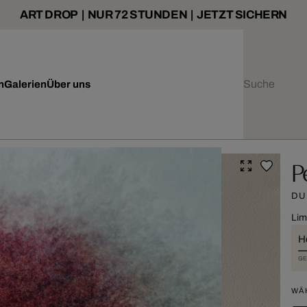
ART DROP | NUR 72 STUNDEN | JETZT SICHERN
n
Galerien
Über uns
P
DU
Lim
H
GE
WÄ