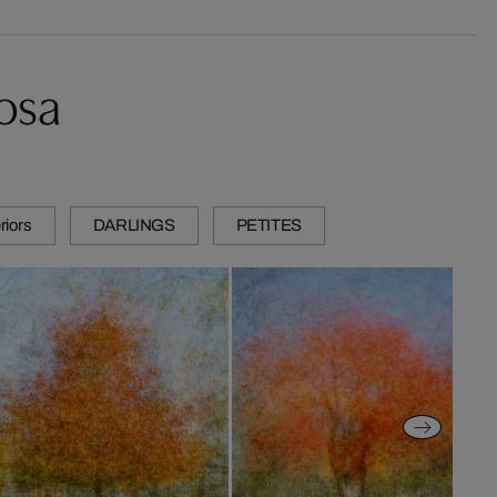
osa
riors
DARLINGS
PETITES