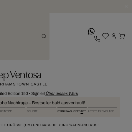
whatsApp
ep Ventosa
RHAMSTOWN CASTLE
ited Edition 150
•
Signiert
Über dieses Werk
ohe Nachfrage – Bestseller bald ausverkauft!
HEIMTIPP
BELIEBT
STARK NACHGEFRAGT
LETZTE EXEMPLARE
HLE GRÖSSE (CM) UND KASCHIERUNG/RAHMUNG AUS: