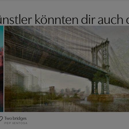
nstler könnten dir auch 
Two bridges
PEP VENTOSA