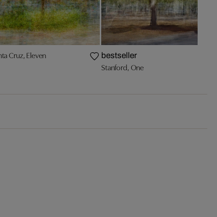
nta Cruz, Eleven
A
bestseller
Stanford, One