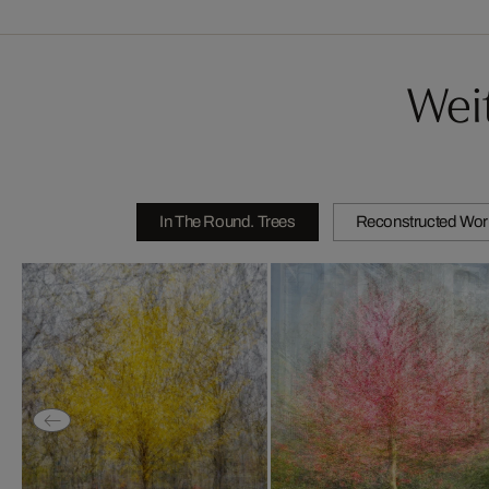
Wei
In The Round. Trees
Reconstructed Wor