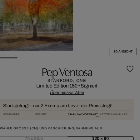
3D ANSICHT
Pep Ventosa
STANFORD, ONE
Limited Edition 150
•
Signiert
Über dieses Werk
Stark gefragt – nur 2 Exemplare bevor der Preis steigt!
GEHEIMTIPP
BELIEBT
STARK NACHGEFRAGT
LETZTE EXEMPLARE
WÄHLE GRÖSSE (CM) UND KASCHIERUNG/RAHMUNG AUS:
70 x 52,5
120 x 90