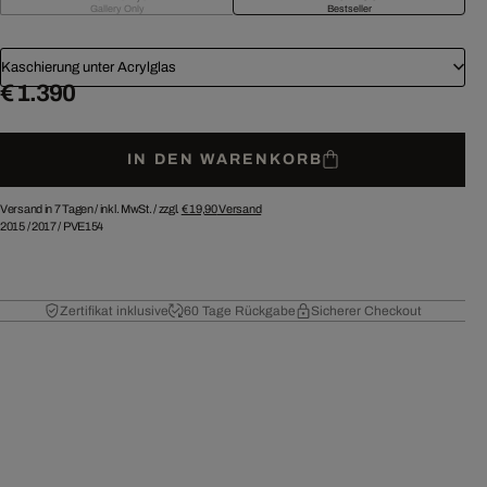
Gallery Only
Bestseller
Kaschierung unter Acrylglas
€ 1.390
IN DEN WARENKORB
Versand in 7 Tagen /
inkl. MwSt. / zzgl.
€ 19,90
Versand
2015
/
2017
/
PVE154
Zertifikat inklusive
60 Tage Rückgabe
Sicherer Checkout