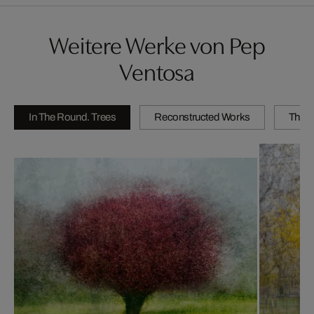
Weitere Werke von Pep
Ventosa
In The Round. Trees
Reconstructed Works
The C