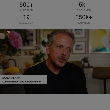
500+
5k+
KÜNSTLER
EDITIONEN
19
350k+
GALLERIEN
SAMMLER