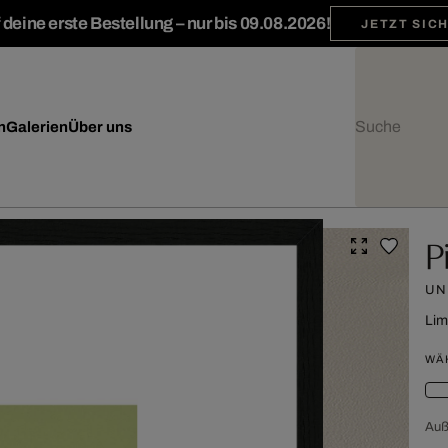
deine erste Bestellung – nur bis 09.08.2026!
JETZT SIC
n
Galerien
Über uns
P
UN
Lim
WÄ
Au