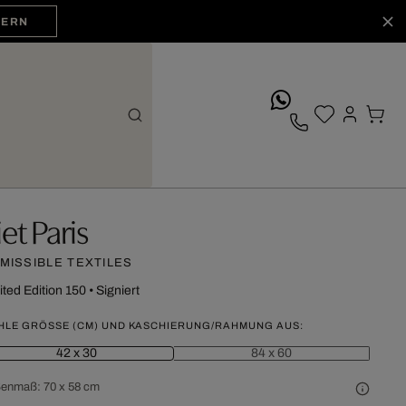
HERN
whatsApp
iet Paris
MISSIBLE TEXTILES
ited Edition 150
•
Signiert
HLE GRÖSSE (CM) UND KASCHIERUNG/RAHMUNG AUS:
42 x 30
84 x 60
ßenmaß:
70 x 58 cm