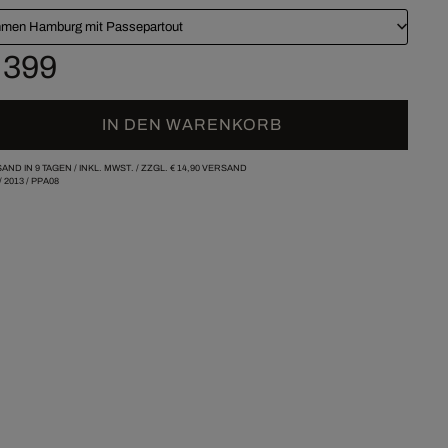
men Hamburg mit Passepartout
 399
IN DEN WARENKORB
AND IN 9 TAGEN /
INKL. MWST. / ZZGL.
€ 14,90
VERSAND
/
2013
/
PPA08