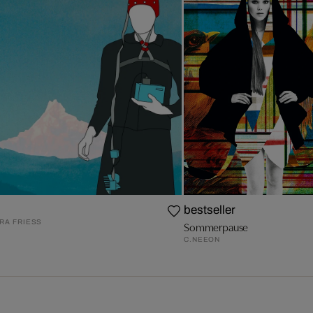
bestseller
A FRIESS
Sommerpause
C.NEEON