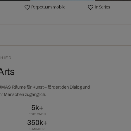
Perpetuum mobile
In Series
HIED
Arts
LUMAS Räume für Kunst – fördert den Dialog und
ehr Menschen zugänglich.
5k+
EDITIONEN
350k+
SAMMLER