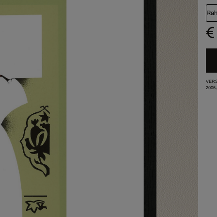
Rah
€
VERS
2006