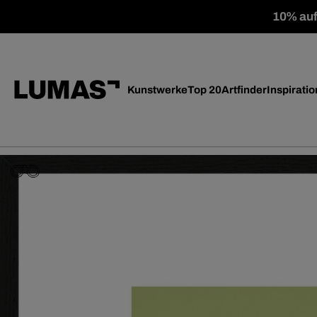
10% auf 
Kunstwerke
Top 20
Artfinder
Inspiratio