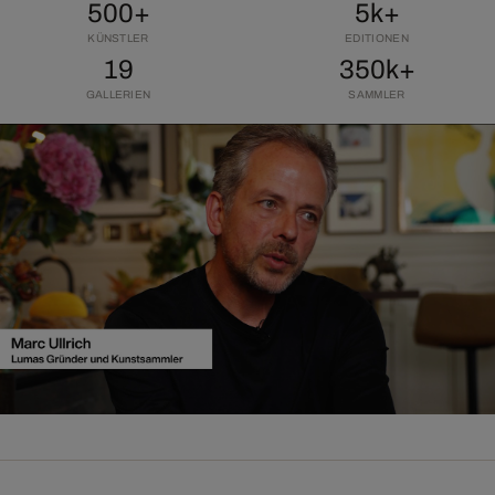
500+
5k+
KÜNSTLER
EDITIONEN
19
350k+
GALLERIEN
SAMMLER