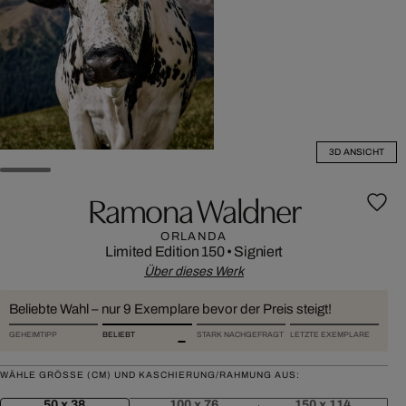
3D ANSICHT
Ramona Waldner
ORLANDA
Limited Edition 150
•
Signiert
Über dieses Werk
Beliebte Wahl – nur 9 Exemplare bevor der Preis steigt!
GEHEIMTIPP
BELIEBT
STARK NACHGEFRAGT
LETZTE EXEMPLARE
WÄHLE GRÖSSE (CM) UND KASCHIERUNG/RAHMUNG AUS:
50 x 38
100 x 76
150 x 114