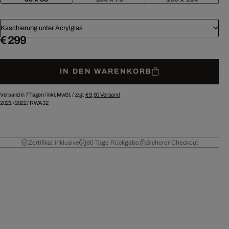
Kaschierung unter Acrylglas
€ 299
IN DEN WARENKORB
Versand in 7 Tagen /
inkl. MwSt. / zzgl.
€ 9,90
Versand
2021
/
2022
/
RWA32
Zertifikat inklusive
60 Tage Rückgabe
Sicherer Checkout