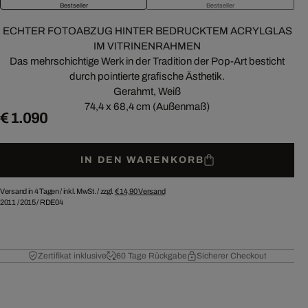
Bestseller
Bestseller
ECHTER FOTOABZUG HINTER BEDRUCKTEM ACRYLGLAS
IM VITRINENRAHMEN
Das mehrschichtige Werk in der Tradition der Pop-Art besticht
durch pointierte grafische Ästhetik.
Gerahmt, Weiß
74,4 x 68,4 cm (Außenmaß)
€ 1.090
IN DEN WARENKORB
Versand in 4 Tagen /
inkl. MwSt. / zzgl.
€ 14,90
Versand
2011
/
2015
/
RDE04
Zertifikat inklusive
60 Tage Rückgabe
Sicherer Checkout