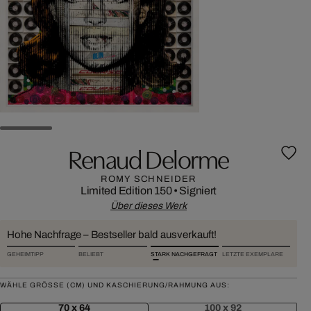
Renaud Delorme
ROMY SCHNEIDER
Limited Edition 150
•
Signiert
Über dieses Werk
Hohe Nachfrage – Bestseller bald ausverkauft!
GEHEIMTIPP
BELIEBT
STARK NACHGEFRAGT
LETZTE EXEMPLARE
WÄHLE GRÖSSE (CM) UND KASCHIERUNG/RAHMUNG AUS:
70 x 64
100 x 92