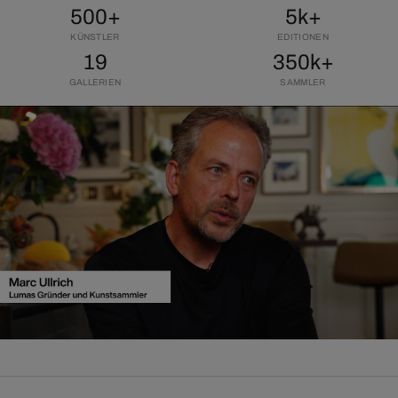
500+
5k+
KÜNSTLER
EDITIONEN
19
350k+
GALLERIEN
SAMMLER