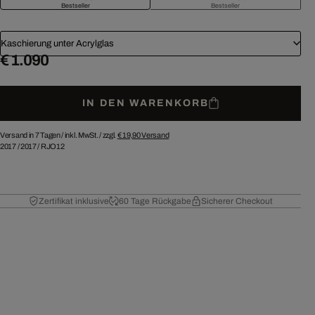
Bestseller
Bestseller
Kaschierung unter Acrylglas
€ 1.090
IN DEN WARENKORB
Versand in 7 Tagen /
inkl. MwSt. / zzgl.
€ 19,90
Versand
2017
/
2017
/
RJO12
Zertifikat inklusive
60 Tage Rückgabe
Sicherer Checkout