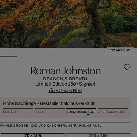
3D ANSICHT
Roman Johnston
DRAGON'S BREATH
Limited Edition 150
•
Signiert
Über dieses Werk
Hohe Nachfrage – Bestseller bald ausverkauft!
GEHEIMTIPP
BELIEBT
STARK NACHGEFRAGT
LETZTE EXEMPLARE
WÄHLE GRÖSSE (CM) UND KASCHIERUNG/RAHMUNG AUS:
70 x 105
100 x 150