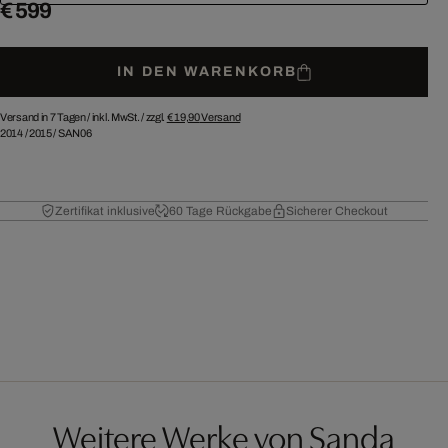
€ 599
IN DEN WARENKORB
Versand in 7 Tagen /
inkl. MwSt. / zzgl.
€ 19,90
Versand
2014
/
2015
/
SAN06
Zertifikat inklusive
60 Tage Rückgabe
Sicherer Checkout
Weitere Werke von Sanda