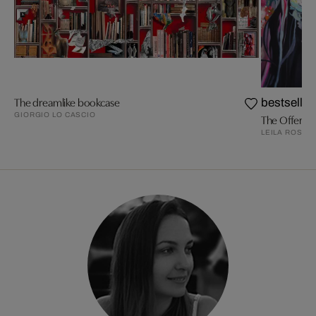
The dreamlike bookcase
bestseller
GIORGIO LO CASCIO
The Offering
LEILA ROSE 