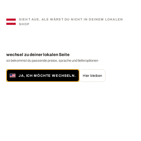
SIEHT AUS, ALS WÄRST DU NICHT IN DEINEM LOKALEN
SHOP
wechsel zu deiner lokalen Seite
so bekommst du passende preise, sprache und lieferoptionen
JA, ICH MÖCHTE WECHSELN.
Hier bleiben