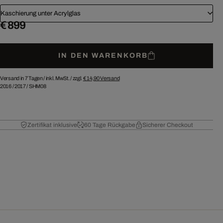
Kaschierung unter Acrylglas
€ 899
IN DEN WARENKORB
Versand in 7 Tagen /
inkl. MwSt. / zzgl.
€ 14,90
Versand
2016
/
2017
/
SHM08
Zertifikat inklusive
60 Tage Rückgabe
Sicherer Checkout