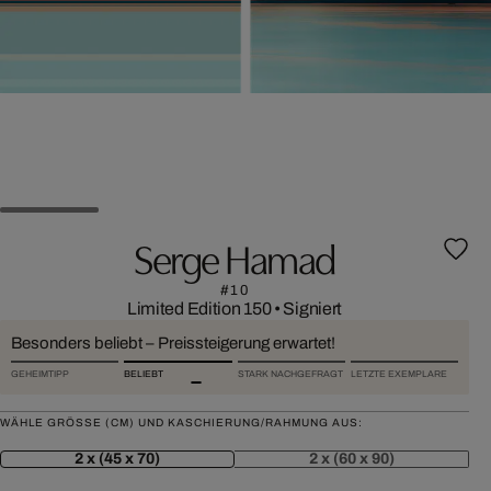
Serge Hamad
#10
Limited Edition 150
•
Signiert
Besonders beliebt – Preissteigerung erwartet!
GEHEIMTIPP
BELIEBT
STARK NACHGEFRAGT
LETZTE EXEMPLARE
WÄHLE GRÖSSE (CM) UND KASCHIERUNG/RAHMUNG AUS:
2 x (45 x 70)
2 x (60 x 90)