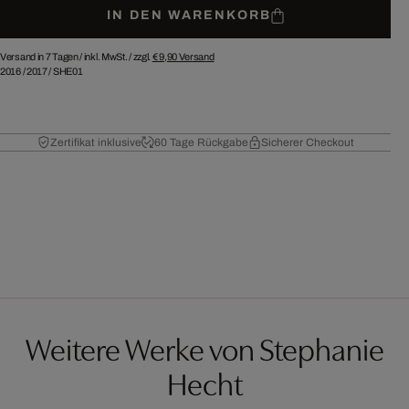
IN DEN WARENKORB
Versand in 7 Tagen /
inkl. MwSt. / zzgl.
€ 9,90
Versand
2016
/
2017
/
SHE01
Zertifikat inklusive
60 Tage Rückgabe
Sicherer Checkout
Weitere Werke von Stephanie
Hecht