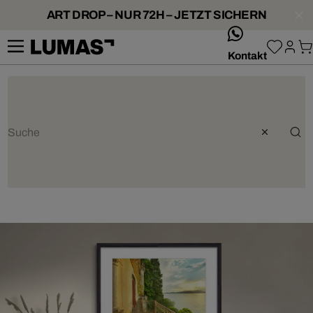
ART DROP – NUR 72H – JETZT SICHERN
whatsApp
Kontakt