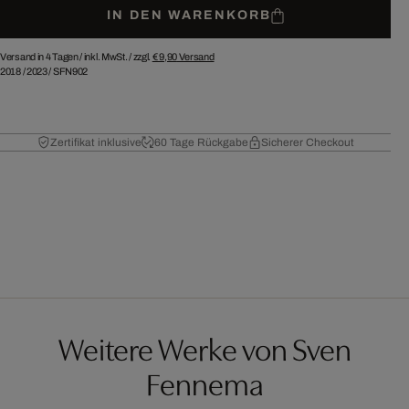
IN DEN WARENKORB
Versand in 4 Tagen /
inkl. MwSt. / zzgl.
€ 9,90
Versand
2018
/
2023
/
SFN902
Zertifikat inklusive
60 Tage Rückgabe
Sicherer Checkout
Weitere Werke von Sven
Fennema