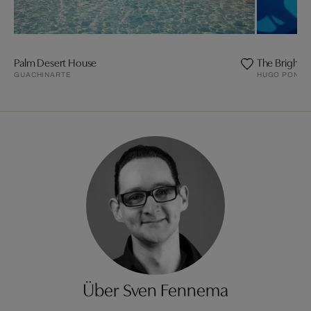
Palm Desert House
The Bright
GUACHINARTE
HUGO PONDZ
Über Sven Fennema