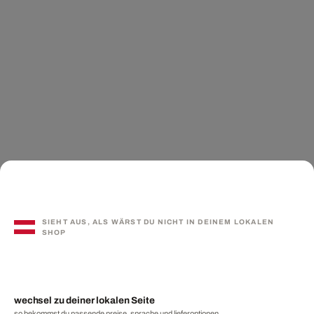
SIEHT AUS, ALS WÄRST DU NICHT IN DEINEM LOKALEN
SHOP
wechsel zu deiner lokalen Seite
so bekommst du passende preise, sprache und lieferoptionen