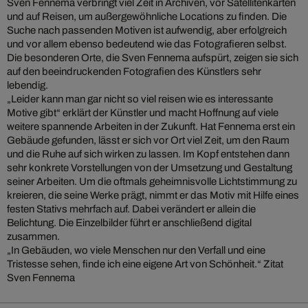
Sven Fennema verbringt viel Zeit in Archiven, vor Satellitenkarten
und auf Reisen, um außergewöhnliche Locations zu finden. Die
Suche nach passenden Motiven ist aufwendig, aber erfolgreich
und vor allem ebenso bedeutend wie das Fotografieren selbst.
Die besonderen Orte, die Sven Fennema aufspürt, zeigen sie sich
auf den beeindruckenden Fotografien des Künstlers sehr
lebendig.
„Leider kann man gar nicht so viel reisen wie es interessante
Motive gibt“ erklärt der Künstler und macht Hoffnung auf viele
weitere spannende Arbeiten in der Zukunft. Hat Fennema erst ein
Gebäude gefunden, lässt er sich vor Ort viel Zeit, um den Raum
und die Ruhe auf sich wirken zu lassen. Im Kopf entstehen dann
sehr konkrete Vorstellungen von der Umsetzung und Gestaltung
seiner Arbeiten. Um die oftmals geheimnisvolle Lichtstimmung zu
kreieren, die seine Werke prägt, nimmt er das Motiv mit Hilfe eines
festen Stativs mehrfach auf. Dabei verändert er allein die
Belichtung. Die Einzelbilder führt er anschließend digital
zusammen.
„In Gebäuden, wo viele Menschen nur den Verfall und eine
Tristesse sehen, finde ich eine eigene Art von Schönheit.“ Zitat
Sven Fennema