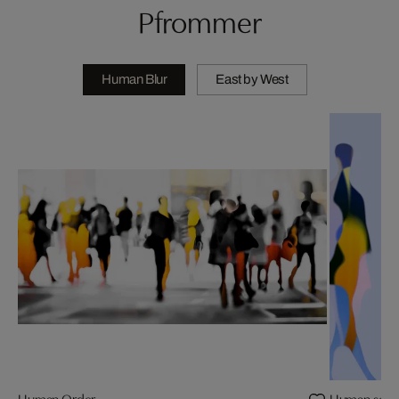
Pfrommer
Human Blur
East by West
Human Order
Human sence