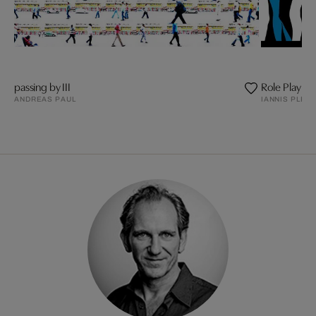
passing by III
Role Play
ANDREAS PAUL
IANNIS PLED