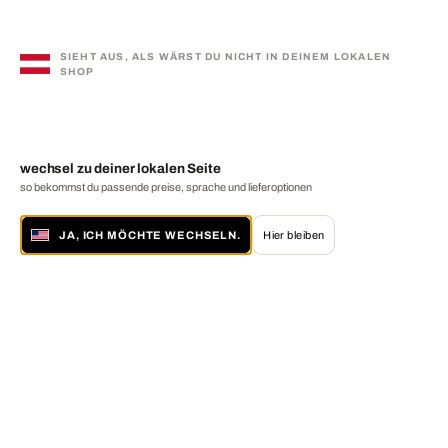
SIEHT AUS, ALS WÄRST DU NICHT IN DEINEM LOKALEN
SHOP
wechsel zu deiner lokalen Seite
so bekommst du passende preise, sprache und lieferoptionen
JA, ICH MÖCHTE WECHSELN.
Hier bleiben