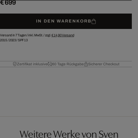
€ 699
IN DEN WARENKORB
Versand in 7 Tagen /
inkl. MwSt. / zzgl.
€ 14,90
Versand
2015
/
2023
/
SPF13
Zertifikat inklusive
60 Tage Rückgabe
Sicherer Checkout
Weitere Werke von Sven