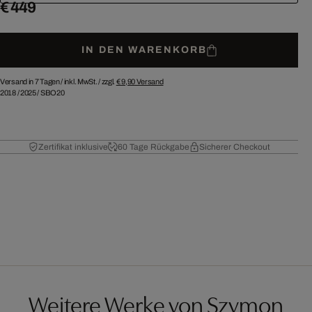
€ 449
IN DEN WARENKORB
Versand in 7 Tagen /
inkl. MwSt. / zzgl.
€ 9,90
Versand
2018
/
2025
/
SBO20
Zertifikat inklusive
60 Tage Rückgabe
Sicherer Checkout
Weitere Werke von Szymon