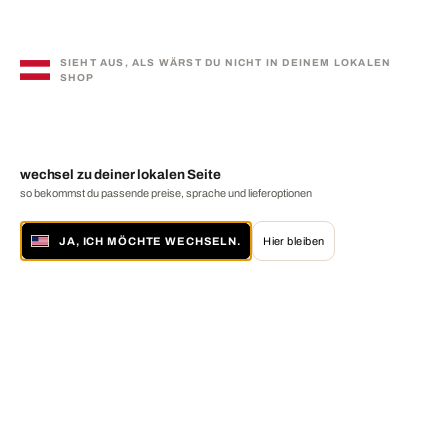
SIEHT AUS, ALS WÄRST DU NICHT IN DEINEM LOKALEN
SHOP
wechsel zu deiner lokalen Seite
so bekommst du passende preise, sprache und lieferoptionen
JA, ICH MÖCHTE WECHSELN.
Hier bleiben