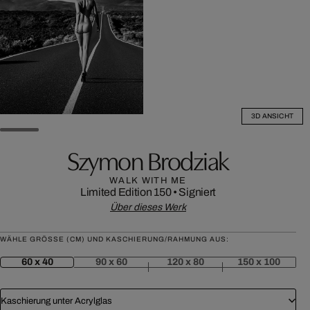
3D ANSICHT
Szymon Brodziak
WALK WITH ME
Limited Edition 150
•
Signiert
Über dieses Werk
WÄHLE GRÖSSE (CM) UND KASCHIERUNG/RAHMUNG AUS:
60 x 40
90 x 60
120 x 80
150 x 100
Kaschierung unter Acrylglas