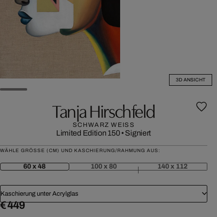
3D ANSICHT
Tanja Hirschfeld
SCHWARZ WEISS
Limited Edition 150
•
Signiert
WÄHLE GRÖSSE (CM) UND KASCHIERUNG/RAHMUNG AUS:
60 x 48
100 x 80
140 x 112
Kaschierung unter Acrylglas
€ 449