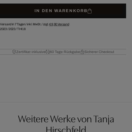
IN DEN WARENKORB
Versand in 7 Tagen /
inkl. MwSt. / zzgl.
€ 9,90
Versand
2023
/
2023
/
THI18
Zertifikat inklusive
60 Tage Rückgabe
Sicherer Checkout
Weitere Werke von Tanja
Hirschfeld