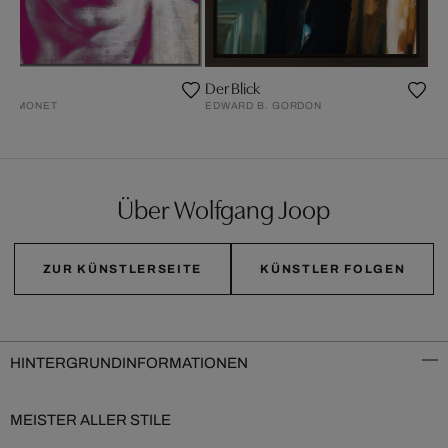
id
Der Blick
RÉ MONET
EDWARD B. GORDON
Über Wolfgang Joop
ZUR KÜNSTLERSEITE
KÜNSTLER FOLGEN
HINTERGRUNDINFORMATIONEN
MEISTER ALLER STILE