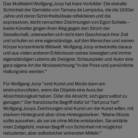
Das Multitalent Wolfgang Joop hat klare Vorbilder: Die eiskalte
Schönheit der Gemälde von Tamara de Lempicka, die die 1930er
Jahre und deren Schönheitsideale reflektieren und die
expressiven, leicht verruchten Zeichnungen von Egon Schiele –
beide Künstler gingen ihren Weg gegen den Strom der
Gesellschaft, unterwarfen sich nicht dem Geschmack ihrer Zeit
und schufen so eine eigenständige, auf den Menschen und seinen
Körper konzentrierte Bildwelt. Wolfgang Joop entwickelte daraus
und aus vielen anderen Erlebnissen seines bewegten und immer
eigenständigen Lebens als Designer, Schauspieler und Autor eine
ganz eigene Art der Modezeichnung "in der Pose und persönliche
Haltung eins werden."
Für Wolfgang Joop "sind Kunst und Mode dann am
eindrucksvollsten, wenn die Objekte eine Aura der
Absichtslosigkeit haben. Oder die Absicht, sich ganz selbst zu
genügen." Der französische Begriff dafür ist "l'art pour l'art".
Wolfgang Joops Zeichnungen sind Kunst um der Kunst willen, mit
starkem Hintergrund aber ohne Hintergedanken. "Meine Skizze
sollte aussehen, als sei sie ohne Mühe entstanden. Sie erklärte
mein Zeitgefühl, meinen Begriff von Schönheit mit möglichst
reduzierten, aber selbstsicher wirkenden Mitteln."