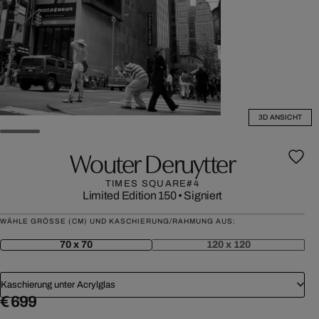
3D ANSICHT
Wouter Deruytter
TIMES SQUARE#4
Limited Edition 150
•
Signiert
WÄHLE GRÖSSE (CM) UND KASCHIERUNG/RAHMUNG AUS:
70 x 70
120 x 120
Kaschierung unter Acrylglas
€ 699