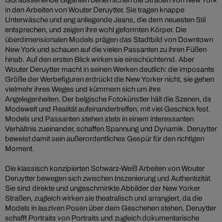
Gut aussehende Giganten beherrschen die Straßen von New York
in den Arbeiten von Wouter Deruytter. Sie tragen knappe
Unterwäsche und eng anliegende Jeans, die dem neuesten Stil
entsprechen, und zeigen ihre wohl geformten Körper. Die
überdimensionalen Models prägen das Stadtbild von Downtown
New York und schauen auf die vielen Passanten zu ihren Füßen
hinab. Auf den ersten Blick wirken sie einschüchternd. Aber
Wouter Deruytter macht in seinen Werken deutlich: die imposante
Größe der Werbefiguren erdrückt die New Yorker nicht, sie gehen
vielmehr ihres Weges und kümmern sich um ihre
Angelegenheiten. Der belgische Fotokünstler hält die Szenen, da
Modewelt und Realität aufeinandertreffen, mit viel Geschick fest.
Models und Passanten stehen stets in einem interessanten
Verhältnis zueinander, schaffen Spannung und Dynamik. Deruytter
beweist damit sein außerordentliches Gespür für den richtigen
Moment.
Die klassisch konzipierten Schwarz-Weiß Arbeiten von Wouter
Deruytter bewegen sich zwischen Inszenierung und Authentizität.
Sie sind direkte und ungeschminkte Abbilder der New Yorker
Straßen, zugleich wirken sie theatralisch und arrangiert, da die
Models in lasziven Posen über dem Geschehen stehen. Deruytter
schafft Portraits von Portraits und zugleich dokumentarische