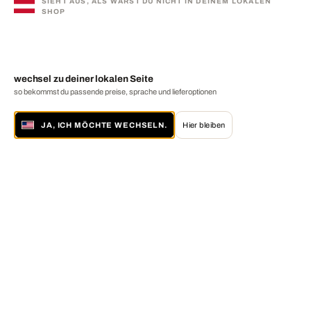
SIEHT AUS, ALS WÄRST DU NICHT IN DEINEM LOKALEN
SHOP
wechsel zu deiner lokalen Seite
so bekommst du passende preise, sprache und lieferoptionen
JA, ICH MÖCHTE WECHSELN.
Hier bleiben