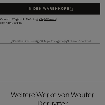
IN DEN WARENKORB
Versand in 7 Tagen /
inkl. MwSt. / zzgl.
€ 14,90
Versand
2003
/
2020
/
WDE04
Zertifikat inklusive
60 Tage Rückgabe
Sicherer Checkout
Weitere Werke von Wouter
Deruytter