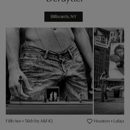
Billboards, NY
Fifth Ave + 56th Str, A&F#2
Houston + Lafayette