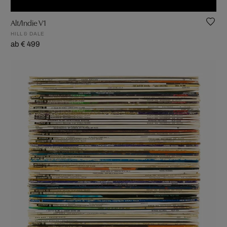
Alt/Indie V1
HILL & DALE
ab € 499