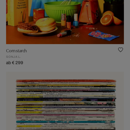
Corn starch
SONJA L.
ab € 299