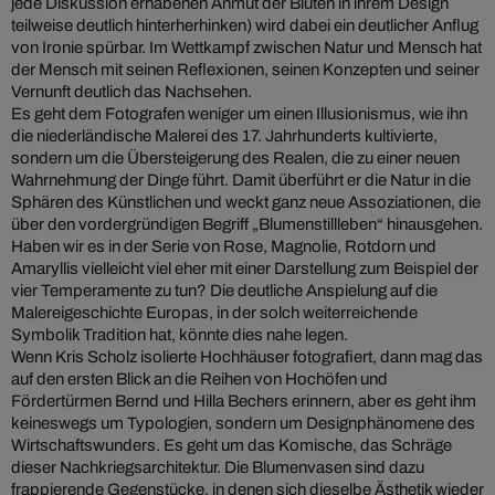
jede Diskussion erhabenen Anmut der Blüten in ihrem Design
teilweise deutlich hinterherhinken) wird dabei ein deutlicher Anflug
von Ironie spürbar. Im Wettkampf zwischen Natur und Mensch hat
der Mensch mit seinen Reflexionen, seinen Konzepten und seiner
Vernunft deutlich das Nachsehen.
Es geht dem Fotografen weniger um einen Illusionismus, wie ihn
die niederländische Malerei des 17. Jahrhunderts kultivierte,
sondern um die Übersteigerung des Realen, die zu einer neuen
Wahrnehmung der Dinge führt. Damit überführt er die Natur in die
Sphären des Künstlichen und weckt ganz neue Assoziationen, die
über den vordergründigen Begriff „Blumenstillleben“ hinausgehen.
Haben wir es in der Serie von Rose, Magnolie, Rotdorn und
Amaryllis vielleicht viel eher mit einer Darstellung zum Beispiel der
vier Temperamente zu tun? Die deutliche Anspielung auf die
Malereigeschichte Europas, in der solch weiterreichende
Symbolik Tradition hat, könnte dies nahe legen.
Wenn Kris Scholz isolierte Hochhäuser fotografiert, dann mag das
auf den ersten Blick an die Reihen von Hochöfen und
Fördertürmen Bernd und Hilla Bechers erinnern, aber es geht ihm
keineswegs um Typologien, sondern um Designphänomene des
Wirtschaftswunders. Es geht um das Komische, das Schräge
dieser Nachkriegsarchitektur. Die Blumenvasen sind dazu
frappierende Gegenstücke, in denen sich dieselbe Ästhetik wieder