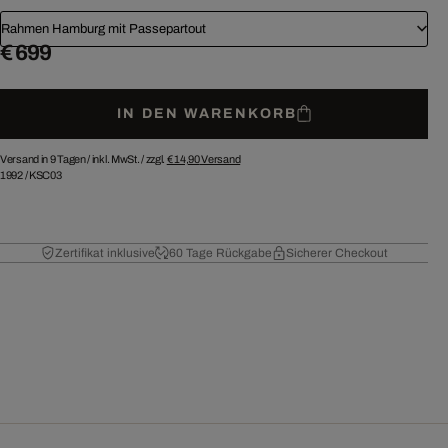
Rahmen Hamburg mit Passepartout
€ 699
IN DEN WARENKORB
Versand in 9 Tagen /
inkl. MwSt. / zzgl.
€ 14,90
Versand
1992
/
KSC03
Zertifikat inklusive
60 Tage Rückgabe
Sicherer Checkout