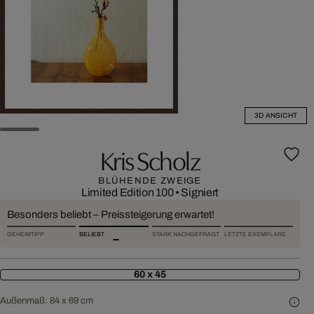
3D ANSICHT
Kris Scholz
BLÜHENDE ZWEIGE
Limited Edition 100
•
Signiert
Besonders beliebt – Preissteigerung erwartet!
GEHEIMTIPP
BELIEBT
STARK NACHGEFRAGT
LETZTE EXEMPLARE
60 x 45
Außenmaß:
84 x 69 cm