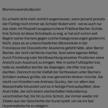
Blumenvasenskultpuren
Es scheint nicht mehr wirklich angemessen, wenn jemand jenseits
der Fünfzig noch immer als Schüler tituliert wird - sei es auch nur
das stets mit Respekt ausgesprochene Prädikat Becher-Schüle.
Kris Scholz ist diese Schublade zu eng, er hat sich schon seit
Beginn seiner Karriere gegen solche Kategorisierungen gestemmt.
Nicht, dass es an unterschiedlichen Blickwinkeln in der
Fotoklasse der Düsseldorfer Akademie gefehlt hätte, aber Bernd
Becher, der nicht viel Worte machte, fand seine eigenen Mittel,
durch Förderung oder Nichtbeachtung einzelner Positionen seine
Ansicht zum Ausdruck zu bringen. Wer in seine Fußstapfen trat,
hatte es zweifellos leichter als diejenigen, die öfter mal quer
dachten. Dennoch ist die Vielfalt der Sichtweisen unter Bechers
Schülern weitaus größer, als man gemeinhin denken möchte. Sie
reicht von Künstlern wie Andreas Gursky, der vor allem das
Massenhafte fokussiert und es in farbige Pixel aufsplittert, über
Axel Hütte, der sich einem zeichenhaften Naturalismus
verschrieben hat, bis hin zu Kris Scholz, der immer wieder mit
Zitaten aus der Geschichte der Kunst spielt, um sie ins fast
Hyperrealistische zu steigern.