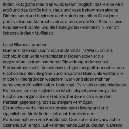
findet. Fotografie macht es wundersam möglich: das Kleine wird
groß und das Große klein. Haus und Vase bekommen gleiche
Dimensionen und beginnen auch sofort denselben Geist jener
positivistischen Aufbruchszeit zu atmen, in der Kris Scholz seine
Kindheit verbrachte, und die heute grotesk erscheint in ihrer oft
liebenswürdigen Muffigkeit.
Lasst Blumen sprechen
Blumen finden sich auch noch andernorts im Werk von Kris
Scholz. In der Serie verschiedener Rosen erzielt er die
angestrebte, extrem naturferne Bildwirkung, indem er auf
Farbkontraste setzt. Vor intensiv farbigen bis grell monochromen
Flächen leuchten die gelben und rosaroten Blüten, als wollten sie
mit den Hintergründen wetteifern, wer von beiden mehr an
schreiender Künstlichkeit zu bieten hat. Es ist ein unentschiedenes
Kräftemessen und zugleich ein Wechselspiel zwischen glatter
Fläche und organischem Gebilde, bei dem sich die beiden
Parteien gegenseitig noch zu steigern vermögen.
Ein solches Verhältnis von dominantem Hintergrund und
eigentlichem Motiv findet sich auch bereits in den
Porträtaufnahmen von Kris Scholz. Dort scheint die verwischte
Szenerie auf Tempo, auf verstreichende Zeit zu deuten, während