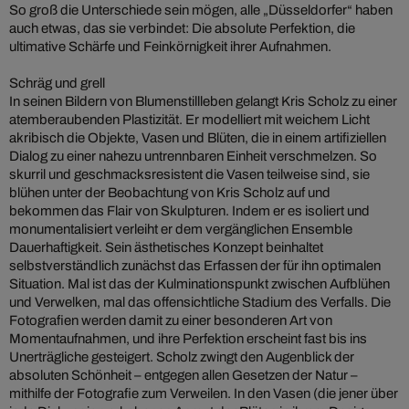
So groß die Unterschiede sein mögen, alle „Düsseldorfer“ haben
auch etwas, das sie verbindet: Die absolute Perfektion, die
ultimative Schärfe und Feinkörnigkeit ihrer Aufnahmen.
Schräg und grell
In seinen Bildern von Blumenstillleben gelangt Kris Scholz zu einer
atemberaubenden Plastizität. Er modelliert mit weichem Licht
akribisch die Objekte, Vasen und Blüten, die in einem artifiziellen
Dialog zu einer nahezu untrennbaren Einheit verschmelzen. So
skurril und geschmacksresistent die Vasen teilweise sind, sie
blühen unter der Beobachtung von Kris Scholz auf und
bekommen das Flair von Skulpturen. Indem er es isoliert und
monumentalisiert verleiht er dem vergänglichen Ensemble
Dauerhaftigkeit. Sein ästhetisches Konzept beinhaltet
selbstverständlich zunächst das Erfassen der für ihn optimalen
Situation. Mal ist das der Kulminationspunkt zwischen Aufblühen
und Verwelken, mal das offensichtliche Stadium des Verfalls. Die
Fotografien werden damit zu einer besonderen Art von
Momentaufnahmen, und ihre Perfektion erscheint fast bis ins
Unerträgliche gesteigert. Scholz zwingt den Augenblick der
absoluten Schönheit – entgegen allen Gesetzen der Natur –
mithilfe der Fotografie zum Verweilen. In den Vasen (die jener über