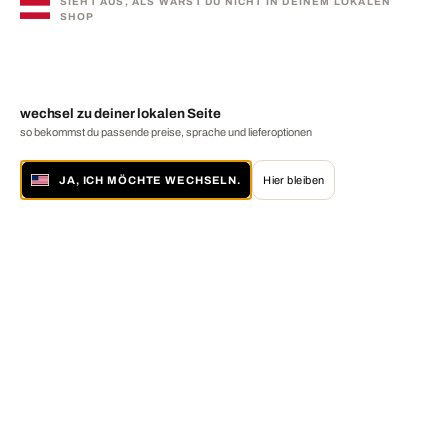
SIEHT AUS, ALS WÄRST DU NICHT IN DEINEM LOKALEN
SHOP
wechsel zu deiner lokalen Seite
so bekommst du passende preise, sprache und lieferoptionen
JA, ICH MÖCHTE WECHSELN.
Hier bleiben