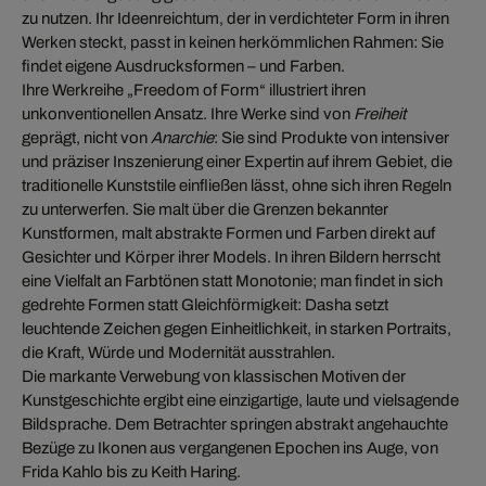
zu nutzen. Ihr Ideenreichtum, der in verdichteter Form in ihren
Werken steckt, passt in keinen herkömmlichen Rahmen: Sie
findet eigene Ausdrucksformen – und Farben.
Ihre Werkreihe „Freedom of Form“ illustriert ihren
unkonventionellen Ansatz. Ihre Werke sind von
Freiheit
geprägt, nicht von
Anarchie
: Sie sind Produkte von intensiver
und präziser Inszenierung einer Expertin auf ihrem Gebiet, die
traditionelle Kunststile einfließen lässt, ohne sich ihren Regeln
zu unterwerfen. Sie malt über die Grenzen bekannter
Kunstformen, malt abstrakte Formen und Farben direkt auf
Gesichter und Körper ihrer Models. In ihren Bildern herrscht
eine Vielfalt an Farbtönen statt Monotonie; man findet in sich
gedrehte Formen statt Gleichförmigkeit: Dasha setzt
leuchtende Zeichen gegen Einheitlichkeit, in starken Portraits,
die Kraft, Würde und Modernität ausstrahlen.
Die markante Verwebung von klassischen Motiven der
Kunstgeschichte ergibt eine einzigartige, laute und vielsagende
Bildsprache. Dem Betrachter springen abstrakt angehauchte
Bezüge zu Ikonen aus vergangenen Epochen ins Auge, von
Frida Kahlo bis zu Keith Haring.