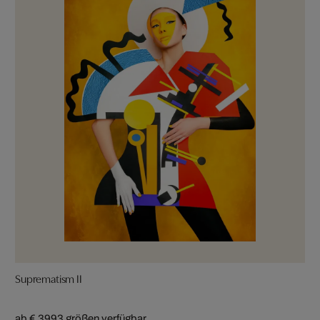
Suprematism II
ab € 399
3 größen verfügbar