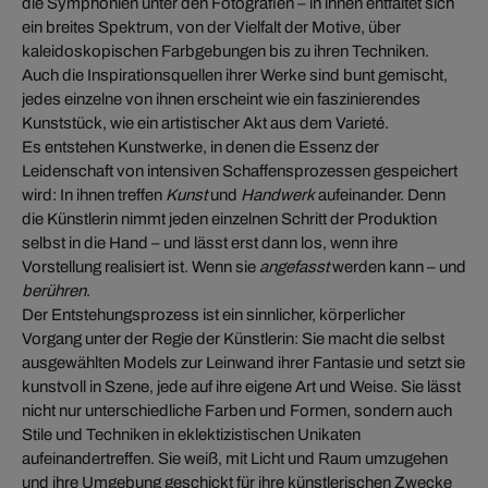
die Symphonien unter den Fotografien – in ihnen entfaltet sich
ein breites Spektrum, von der Vielfalt der Motive, über
kaleidoskopischen Farbgebungen bis zu ihren Techniken.
Auch die Inspirationsquellen ihrer Werke sind bunt gemischt,
jedes einzelne von ihnen erscheint wie ein faszinierendes
Kunststück, wie ein artistischer Akt aus dem Varieté.
Es entstehen Kunstwerke, in denen die Essenz der
Leidenschaft von intensiven Schaffensprozessen gespeichert
wird: In ihnen treffen
Kunst
und
Handwerk
aufeinander. Denn
die Künstlerin nimmt jeden einzelnen Schritt der Produktion
selbst in die Hand – und lässt erst dann los, wenn ihre
Vorstellung realisiert ist. Wenn sie
angefasst
werden kann – und
berühren
.
Der Entstehungsprozess ist ein sinnlicher, körperlicher
Vorgang unter der Regie der Künstlerin: Sie macht die selbst
ausgewählten Models zur Leinwand ihrer Fantasie und setzt sie
kunstvoll in Szene, jede auf ihre eigene Art und Weise. Sie lässt
nicht nur unterschiedliche Farben und Formen, sondern auch
Stile und Techniken in eklektizistischen Unikaten
aufeinandertreffen. Sie weiß, mit Licht und Raum umzugehen
und ihre Umgebung geschickt für ihre künstlerischen Zwecke