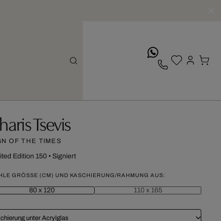
whatsApp
haris Tsevis
GN OF THE TIMES
ited Edition 150
•
Signiert
HLE GRÖSSE (CM) UND KASCHIERUNG/RAHMUNG AUS:
80 x 120
110 x 165
chierung unter Acrylglas