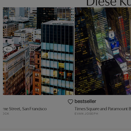
bestseller
some Street, San Francisco
Times Square and Paramount B
DCOCK
EVAN JOSEPH