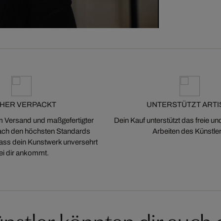
CHER VERPACKT
UNTERSTÜTZT ARTI
m Versand und maßgefertigter
Dein Kauf unterstützt das freie u
ch den höchsten Standards
Arbeiten des Künstler
 dass dein Kunstwerk unversehrt
ei dir ankommt.
nstler könnten dir auch 