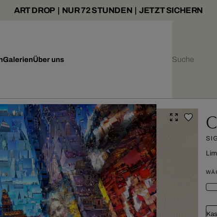
ART DROP | NUR 72 STUNDEN | JETZT SICHERN
n
Galerien
Über uns
C
SI
Lim
WÄ
Kas