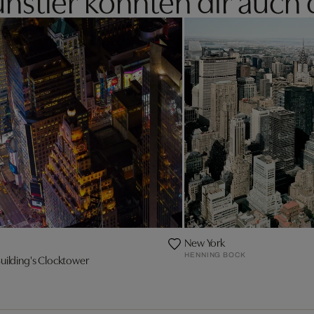
New York
HENNING BOCK
uilding's Clocktower