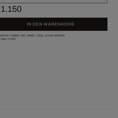
 1.150
IN DEN WARENKORB
AND IN 7 TAGEN /
INKL. MWST. / ZZGL.
€ 19,90
VERSAND
/
2023
/
CTS33