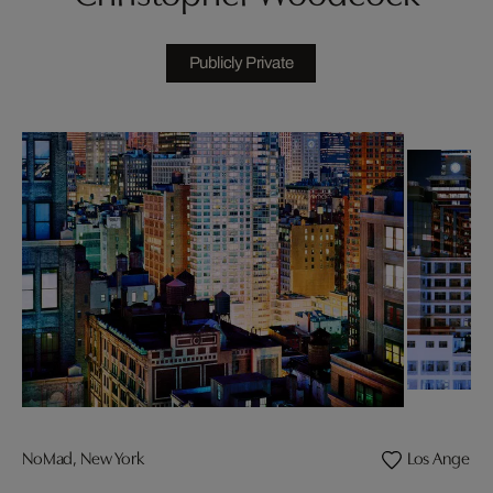
Publicly Private
NoMad, New York
Los Angeles 