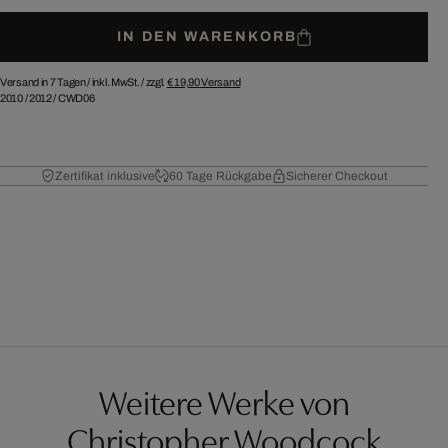
IN DEN WARENKORB
Versand in 7 Tagen /
inkl. MwSt. / zzgl.
€ 19,90
Versand
2010
/
2012
/
CWD06
Zertifikat inklusive
60 Tage Rückgabe
Sicherer Checkout
Weitere Werke von
Christopher Woodcock