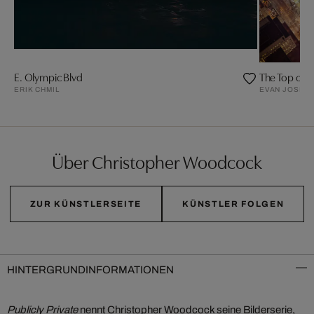
E. Olympic Blvd
The Top of t
ERIK CHMIL
EVAN JOSEP
Über Christopher Woodcock
ZUR KÜNSTLERSEITE
KÜNSTLER FOLGEN
HINTERGRUNDINFORMATIONEN
Publicly Private
nennt Christopher Woodcock seine Bilderserie,