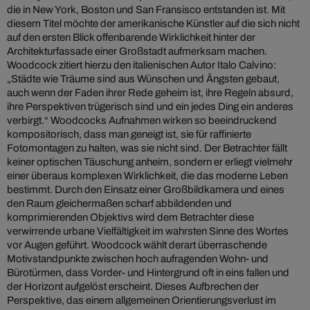
die in New York, Boston und San Fransisco entstanden ist. Mit
diesem Titel möchte der amerikanische Künstler auf die sich nicht
auf den ersten Blick offenbarende Wirklichkeit hinter der
Architekturfassade einer Großstadt aufmerksam machen.
Woodcock zitiert hierzu den italienischen Autor Italo Calvino:
„Städte wie Träume sind aus Wünschen und Ängsten gebaut,
auch wenn der Faden ihrer Rede geheim ist, ihre Regeln absurd,
ihre Perspektiven trügerisch sind und ein jedes Ding ein anderes
verbirgt.“ Woodcocks Aufnahmen wirken so beeindruckend
kompositorisch, dass man geneigt ist, sie für raffinierte
Fotomontagen zu halten, was sie nicht sind. Der Betrachter fällt
keiner optischen Täuschung anheim, sondern er erliegt vielmehr
einer überaus komplexen Wirklichkeit, die das moderne Leben
bestimmt. Durch den Einsatz einer Großbildkamera und eines
den Raum gleichermaßen scharf abbildenden und
komprimierenden Objektivs wird dem Betrachter diese
verwirrende urbane Vielfältigkeit im wahrsten Sinne des Wortes
vor Augen geführt. Woodcock wählt derart überraschende
Motivstandpunkte zwischen hoch aufragenden Wohn- und
Bürotürmen, dass Vorder- und Hintergrund oft in eins fallen und
der Horizont aufgelöst erscheint. Dieses Aufbrechen der
Perspektive, das einem allgemeinen Orientierungsverlust im