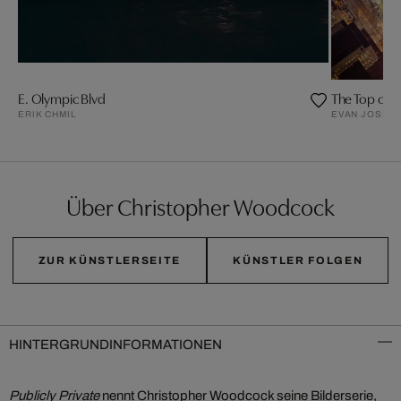
E. Olympic Blvd
The Top of t
ERIK CHMIL
EVAN JOSEP
Über Christopher Woodcock
ZUR KÜNSTLERSEITE
KÜNSTLER FOLGEN
HINTERGRUNDINFORMATIONEN
Publicly Private
nennt Christopher Woodcock seine Bilderserie,