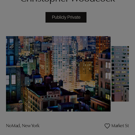
Publicly Private
NoMad, New York
Market Stree