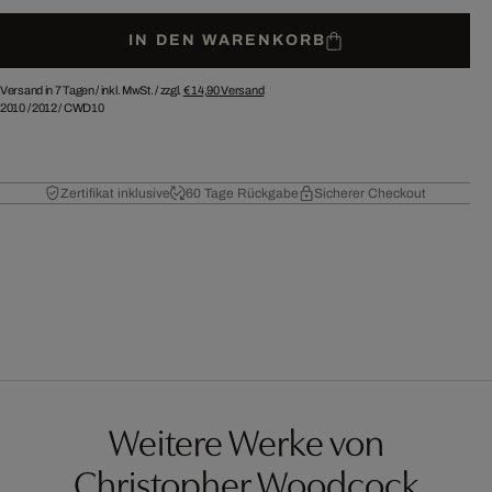
IN DEN WARENKORB
Versand in 7 Tagen /
inkl. MwSt. / zzgl.
€ 14,90
Versand
2010
/
2012
/
CWD10
Zertifikat inklusive
60 Tage Rückgabe
Sicherer Checkout
Weitere Werke von
Christopher Woodcock