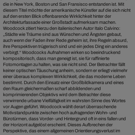
die in New York, Boston und San Fransisco entstanden ist. Mit
diesem Titel möchte der amerikanische Künstler auf die sich nicht
auf den ersten Blick offenbarende Wirklichkeit hinter der
Architekturfassade einer Großstadt aufmerksam machen.
Woodcock zitiert hierzu den italienischen Autor Italo Calvino:
„Städte wie Träume sind aus Wünschen und Ängsten gebaut,
auch wenn der Faden ihrer Rede geheim ist, ihre Regeln absurd,
ihre Perspektiven trügerisch sind und ein jedes Ding ein anderes
verbirgt.“ Woodcocks Aufnahmen wirken so beeindruckend
kompositorisch, dass man geneigt ist, sie für raffinierte
Fotomontagen zu halten, was sie nicht sind. Der Betrachter fällt
keiner optischen Täuschung anheim, sondern er erliegt vielmehr
einer überaus komplexen Wirklichkeit, die das moderne Leben
bestimmt. Durch den Einsatz einer Großbildkamera und eines
den Raum gleichermaßen scharf abbildenden und
komprimierenden Objektivs wird dem Betrachter diese
verwirrende urbane Vielfältigkeit im wahrsten Sinne des Wortes
vor Augen geführt. Woodcock wählt derart überraschende
Motivstandpunkte zwischen hoch aufragenden Wohn- und
Bürotürmen, dass Vorder- und Hintergrund oft in eins fallen und
der Horizont aufgelöst erscheint. Dieses Aufbrechen der
Perspektive, das einem allgemeinen Orientierungsverlust im