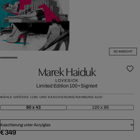
3D ANSICHT
Marek Haiduk
LOVESICK
Limited Edition 100
•
Signiert
WÄHLE GRÖSSE (CM) UND KASCHIERUNG/RAHMUNG AUS:
60 x 43
120 x 86
Kaschierung unter Acrylglas
€ 349