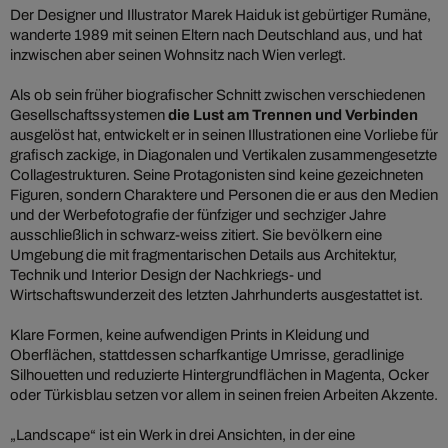
Der Designer und Illustrator Marek Haiduk ist gebürtiger Rumäne,
wanderte 1989 mit seinen Eltern nach Deutschland aus, und hat
inzwischen aber seinen Wohnsitz nach Wien verlegt.
Als ob sein früher biografischer Schnitt zwischen verschiedenen
Gesellschaftssystemen
die Lust am Trennen und Verbinden
ausgelöst hat, entwickelt er in seinen Illustrationen eine Vorliebe für
grafisch zackige, in Diagonalen und Vertikalen zusammengesetzte
Collagestrukturen. Seine Protagonisten sind keine gezeichneten
Figuren, sondern Charaktere und Personen die er aus den Medien
und der Werbefotografie der fünfziger und sechziger Jahre
ausschließlich in schwarz-weiss zitiert. Sie bevölkern eine
Umgebung die mit fragmentarischen Details aus Architektur,
Technik und Interior Design der Nachkriegs- und
Wirtschaftswunderzeit des letzten Jahrhunderts ausgestattet ist.
Klare Formen, keine aufwendigen Prints in Kleidung und
Oberflächen, stattdessen scharfkantige Umrisse, geradlinige
Silhouetten und reduzierte Hintergrundflächen in Magenta, Ocker
oder Türkisblau setzen vor allem in seinen freien Arbeiten Akzente.
„Landscape“ ist ein Werk in drei Ansichten, in der eine