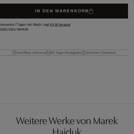
IN DEN WARENKORB
Versand in 7 Tagen /
inkl. MwSt. / zzgl.
€ 9,90
Versand
2009
/
2010
/
MHA08
Zertifikat inklusive
60 Tage Rückgabe
Sicherer Checkout
Weitere Werke von Marek
Haiduk