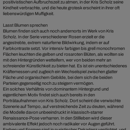
positivistischen Aufbruchszeit zu atmen, in der Kris Scholz seine
Kindheit verbrachte, und die heute grotesk erscheint in ihrer oft
liebenswürdigen Muffigkeit.
Lasst Blumen sprechen
Blumen finden sich auch noch andernorts im Werk von Kris
Scholz. In der Serie verschiedener Rosen erzielt er die
angestrebte, extrem naturferne Bildwirkung, indem er auf
Farbkontraste setzt. Vor intensiv farbigen bis grell monochromen
Flächen leuchten die gelben und rosaroten Blüten, als wollten sie
mit den Hintergründen wetteifern, wer von beiden mehr an
schreiender Künstlichkeit zu bieten hat. Es ist ein unentschiedenes
Kräftemessen und zugleich ein Wechselspiel zwischen glatter
Fläche und organischem Gebilde, bei dem sich die beiden
Parteien gegenseitig noch zu steigern vermögen.
Ein solches Verhältnis von dominantem Hintergrund und
eigentlichem Motiv findet sich auch bereits in den
Porträtaufnahmen von Kris Scholz. Dort scheint die verwischte
Szenerie auf Tempo, auf verstreichende Zeit zu deuten, während
die Modelle davon unbeeindruckt in klassisch-starrer
Renaissance-Pose verharren. In den Stillleben wird dieser
ambivalente Effekt jedoch noch radikaler vor Augen geführt.
Farben und Formen sind in puristischer Dekadenz verdichtet, und