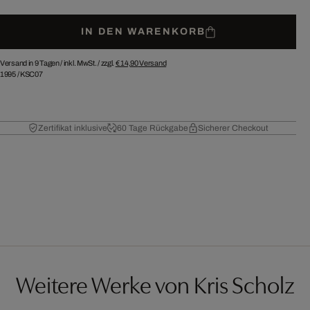
IN DEN WARENKORB
Versand in 9 Tagen /
inkl. MwSt. / zzgl.
€ 14,90
Versand
1995
/
KSC07
Zertifikat inklusive
60 Tage Rückgabe
Sicherer Checkout
Weitere Werke von Kris Scholz