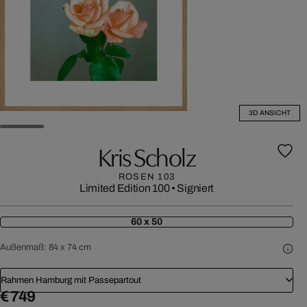
3D ANSICHT
Kris Scholz
ROSEN 103
Limited Edition 100
•
Signiert
60 x 50
Außenmaß:
84 x 74 cm
Rahmen Hamburg mit Passepartout
€ 749