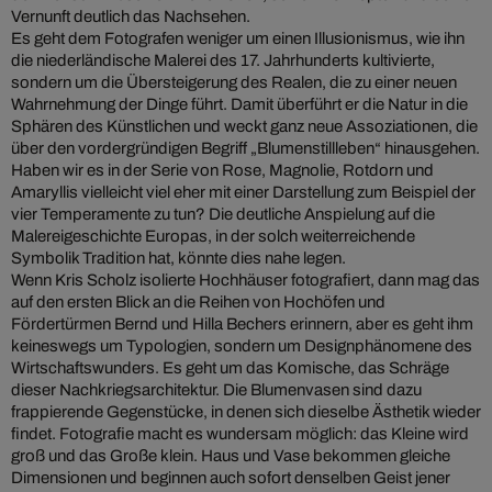
Vernunft deutlich das Nachsehen.
Es geht dem Fotografen weniger um einen Illusionismus, wie ihn
die niederländische Malerei des 17. Jahrhunderts kultivierte,
sondern um die Übersteigerung des Realen, die zu einer neuen
Wahrnehmung der Dinge führt. Damit überführt er die Natur in die
Sphären des Künstlichen und weckt ganz neue Assoziationen, die
über den vordergründigen Begriff „Blumenstillleben“ hinausgehen.
Haben wir es in der Serie von Rose, Magnolie, Rotdorn und
Amaryllis vielleicht viel eher mit einer Darstellung zum Beispiel der
vier Temperamente zu tun? Die deutliche Anspielung auf die
Malereigeschichte Europas, in der solch weiterreichende
Symbolik Tradition hat, könnte dies nahe legen.
Wenn Kris Scholz isolierte Hochhäuser fotografiert, dann mag das
auf den ersten Blick an die Reihen von Hochöfen und
Fördertürmen Bernd und Hilla Bechers erinnern, aber es geht ihm
keineswegs um Typologien, sondern um Designphänomene des
Wirtschaftswunders. Es geht um das Komische, das Schräge
dieser Nachkriegsarchitektur. Die Blumenvasen sind dazu
frappierende Gegenstücke, in denen sich dieselbe Ästhetik wieder
findet. Fotografie macht es wundersam möglich: das Kleine wird
groß und das Große klein. Haus und Vase bekommen gleiche
Dimensionen und beginnen auch sofort denselben Geist jener