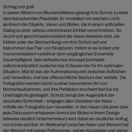
Schräg und grell
In seinen Bildern von Blumenstillleben gelangt Kris Scholz zu einer
atemberaubenden Plastizität. Er modelliert mit weichem Licht
akribisch die Objekte, Vasen und Blüten, die in einem artifiziellen
Dialog zu einer nahezu untrennbaren Einheit verschmelzen. So
skurril und geschmacksresistent die Vasen teilweise sind, sie
blühen unter der Beobachtung von Kris Scholz auf und
bekommen das Flair von Skulpturen. Indem er es isoliert und
monumentalisiert verleiht er dem vergänglichen Ensemble
Dauerhaftigkeit. Sein ästhetisches Konzept beinhaltet
selbstverständlich zunächst das Erfassen der für ihn optimalen
Situation. Mal ist das der Kulminationspunkt zwischen Aufblühen
und Verwelken, mal das offensichtliche Stadium des Verfalls. Die
Fotografien werden damit zu einer besonderen Art von
Momentaufnahmen, und ihre Perfektion erscheint fast bis ins
Unerträgliche gesteigert. Scholz zwingt den Augenblick der
absoluten Schönheit – entgegen allen Gesetzen der Natur –
mithilfe der Fotografie zum Verweilen. In den Vasen (die jener über
jede Diskussion erhabenen Anmut der Blüten in ihrem Design
teilweise deutlich hinterherhinken) wird dabei ein deutlicher Anflug
von Ironie spürbar. Im Wettkampf zwischen Natur und Mensch hat
der Mensch mit seinen Reflexionen, seinen Konzepten und seiner