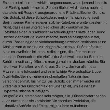
Es scheint nicht mehr wirklich angemessen, wenn jemand jenseits
der Fünfzig noch immer als Schüler tituliert wird - sei es auch nur
das stets mit Respekt ausgesprochene Prädikat Becher-Schüle.
Kris Scholz ist diese Schublade zu eng, er hat sich schon seit
Beginn seiner Karriere gegen solche Kategorisierungen gestemmt.
Nicht, dass es an unterschiedlichen Blickwinkeln in der
Fotoklasse der Düsseldorfer Akademie gefehlt hätte, aber Bernd
Becher, der nicht viel Worte machte, fand seine eigenen Mittel,
durch Förderung oder Nichtbeachtung einzelner Positionen seine
Ansicht zum Ausdruck zu bringen. Wer in seine Fußstapfen trat,
hatte es zweifellos leichter als diejenigen, die öfter mal quer
dachten. Dennoch ist die Vielfalt der Sichtweisen unter Bechers
Schülern weitaus größer, als man gemeinhin denken möchte. Sie
reicht von Künstlern wie Andreas Gursky, der vor allem das
Massenhafte fokussiert und es in farbige Pixel aufsplittert, über
Axel Hütte, der sich einem zeichenhaften Naturalismus
verschrieben hat, bis hin zu Kris Scholz, der immer wieder mit
Zitaten aus der Geschichte der Kunst spielt, um sie ins fast
Hyperrealistische zu steigern.
So groß die Unterschiede sein mögen, alle „Düsseldorfer“ haben
auch etwas, das sie verbindet: Die absolute Perfektion, die
ultimative Schärfe und Feinkörnigkeit ihrer Aufnahmen.