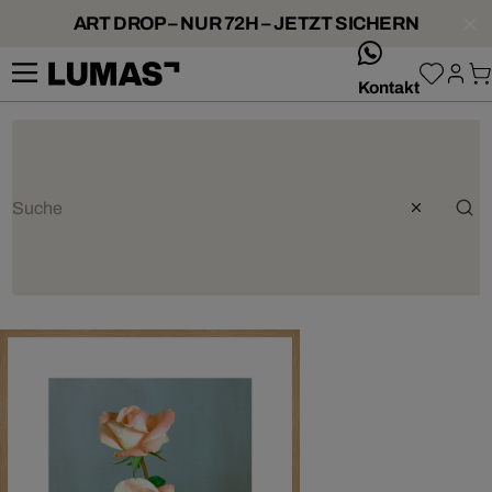
ART DROP – NUR 72H – JETZT SICHERN
whatsApp
Kontakt