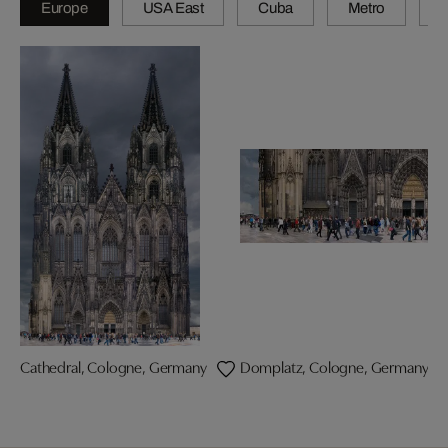
Europe
USA East
Cuba
Metro
A
Cathedral, Cologne, Germany
Domplatz, Cologne, Germany