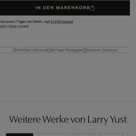
IN DEN WARENKORB
Versand in 7 Tagen /
inkl. MwSt. / zzgl.
€ 19,90
Versand
2017
/
2018
/
LYU343
Zertifikat inklusive
60 Tage Rückgabe
Sicherer Checkout
Weitere Werke von Larry Yust