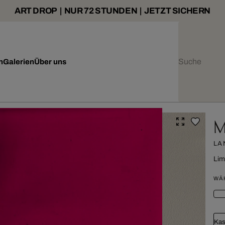
ART DROP | NUR 72 STUNDEN | JETZT SICHERN
n
Galerien
Über uns
M
LA
Lim
WÄ
Kas