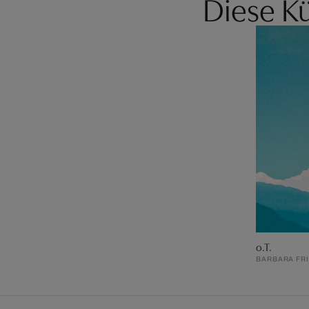
Diese Kü
o.T.
BARBARA FRI