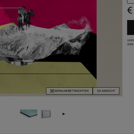
€
VERS
2009
IM RAUM BETRACHTEN
3D ANSICHT