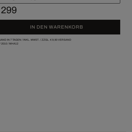
 299
IN DEN WARENKORB
AND IN 7 TAGEN /
INKL. MWST. / ZZGL.
€ 9,90
VERSAND
/
2010
/
MHA12