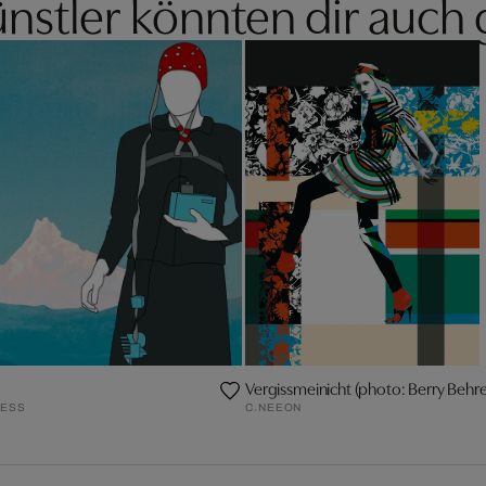
nstler könnten dir auch 
Vergissmeinicht (photo: Berry Behr
ESS
C.NEEON