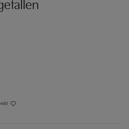
gefallen
endt)