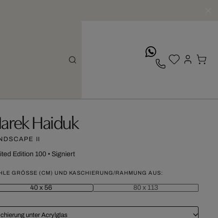
whatsApp
arek Haiduk
NDSCAPE II
ited Edition 100
•
Signiert
HLE GRÖSSE (CM) UND KASCHIERUNG/RAHMUNG AUS:
40 x 56
80 x 113
chierung unter Acrylglas