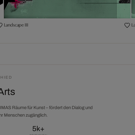
Landscape III
L
HIED
Arts
LUMAS Räume für Kunst – fördert den Dialog und
ehr Menschen zugänglich.
5k+