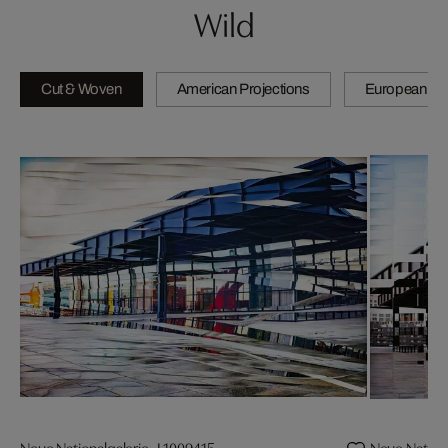
Wild
Cut & Woven
American Projections
European Pro
Neue Nationalgalerie_L1009415
Neue Nation