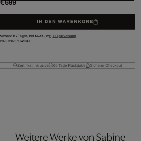
€ 699
IN DEN WARENKORB
Versand in 7 Tagen /
inkl. MwSt. / zzgl.
€ 14,90
Versand
2025
/
2025
/
SWI349
Zertifikat inklusive
60 Tage Rückgabe
Sicherer Checkout
Weitere Werke von Sabine