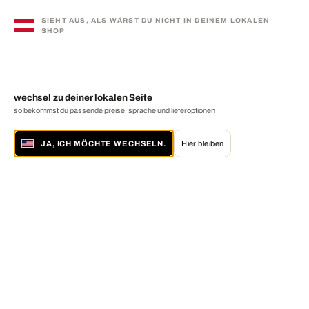
SIEHT AUS, ALS WÄRST DU NICHT IN DEINEM LOKALEN
SHOP
wechsel zu deiner lokalen Seite
so bekommst du passende preise, sprache und lieferoptionen
JA, ICH MÖCHTE WECHSELN.
Hier bleiben