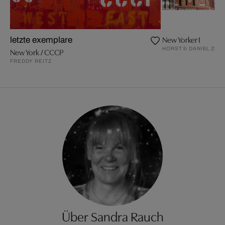
New Yorker I
letzte exemplare
HORST & DANIEL ZIE
New York / CCCP
FREDDY REITZ
Über Sandra Rauch