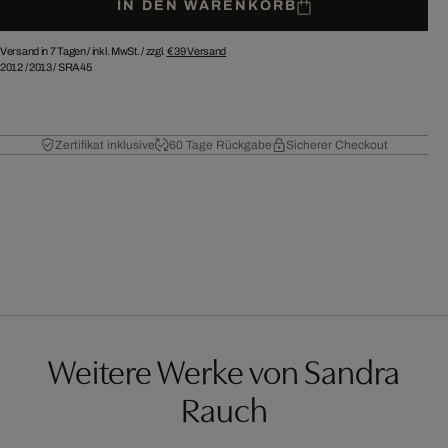
IN DEN WARENKORB
Versand in 7 Tagen /
inkl. MwSt. / zzgl.
€ 39
Versand
2012
/
2013
/
SRA45
Zertifikat inklusive
60 Tage Rückgabe
Sicherer Checkout
Weitere Werke von Sandra
Rauch