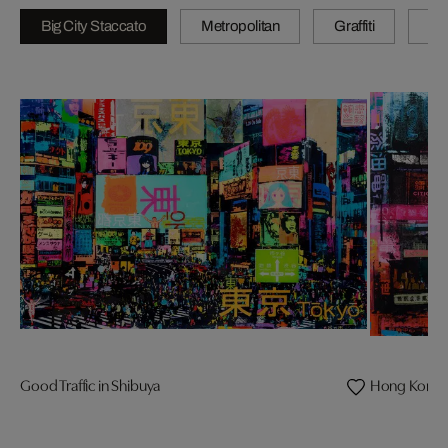
Big City Staccato
Metropolitan
Graffiti
N
Good Traffic in Shibuya
Hong Kong 