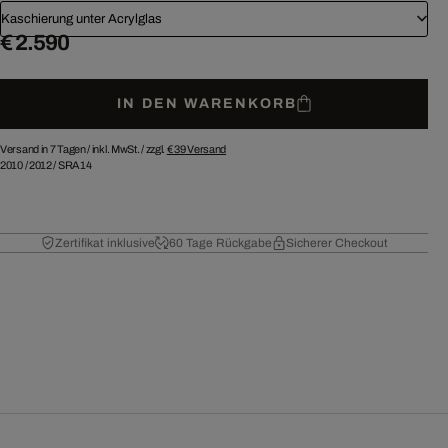
Kaschierung unter Acrylglas
€ 2.590
IN DEN WARENKORB
Versand in 7 Tagen /
inkl. MwSt. / zzgl.
€ 39
Versand
2010
/
2012
/
SRA14
Zertifikat inklusive
60 Tage Rückgabe
Sicherer Checkout