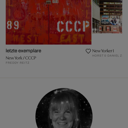
New Yorker I
letzte exemplare
HORST & DANIEL ZIE
New York / CCCP
FREDDY REITZ