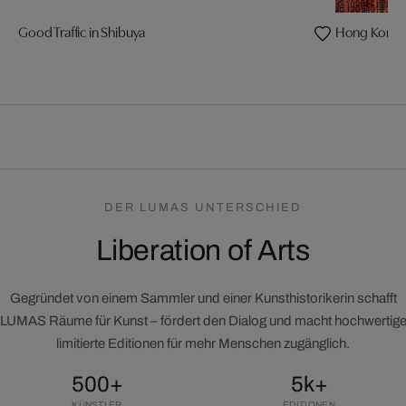
Good Traffic in Shibuya
Hong Kong 
DER LUMAS UNTERSCHIED
Liberation of Arts
Gegründet von einem Sammler und einer Kunsthistorikerin schafft
LUMAS Räume für Kunst – fördert den Dialog und macht hochwertig
limitierte Editionen für mehr Menschen zugänglich.
500+
5k+
KÜNSTLER
EDITIONEN