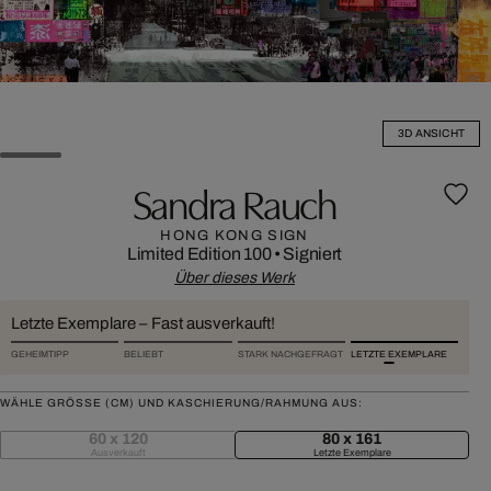
3D ANSICHT
Sandra Rauch
HONG KONG SIGN
Limited Edition 100
•
Signiert
Über dieses Werk
Letzte Exemplare – Fast ausverkauft!
GEHEIMTIPP
BELIEBT
STARK NACHGEFRAGT
LETZTE EXEMPLARE
WÄHLE GRÖSSE (CM) UND KASCHIERUNG/RAHMUNG AUS:
60 x 120
80 x 161
Ausverkauft
Letzte Exemplare