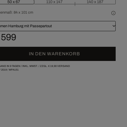
50 x 67
110 x 147
140 x 187
ßenmaß:
84 x 101 cm
men Hamburg mit Passepartout
 599
IN DEN WARENKORB
AND IN 9 TAGEN /
INKL. MWST. / ZZGL.
€ 19,90
VERSAND
/
2019
/
WPA151