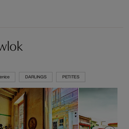
wlok
Venice
DARLINGS
PETITES