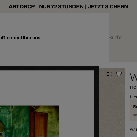
ART DROP | NUR 72 STUNDEN | JETZT SICHERN
n
Galerien
Über uns
W
HO
Lim
B
GE
WÄ