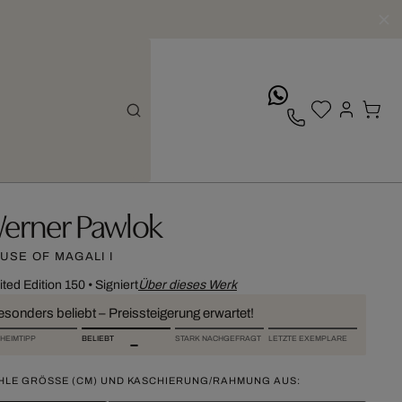
whatsApp
erner Pawlok
USE OF MAGALI I
ited Edition 150
•
Signiert
Über dieses Werk
esonders beliebt – Preissteigerung erwartet!
HEIMTIPP
BELIEBT
STARK NACHGEFRAGT
LETZTE EXEMPLARE
HLE GRÖSSE (CM) UND KASCHIERUNG/RAHMUNG AUS: