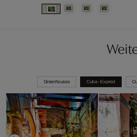
Weit
Greenhouses
Cuba - Expired
Cu