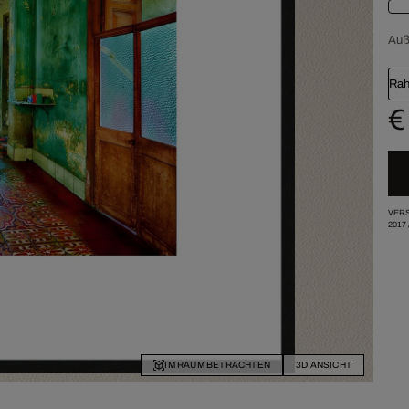
Au
Rah
€
VERS
2017
IM RAUM BETRACHTEN
3D ANSICHT