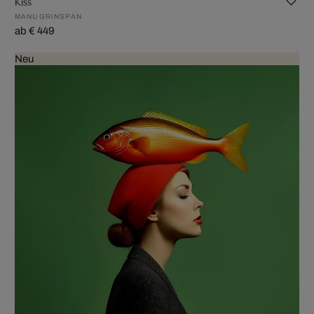
Kiss
MANU GRINSPAN
ab € 449
Neu