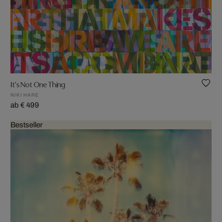
It's Not One Thing
NIKI HARE
ab € 499
Bestseller