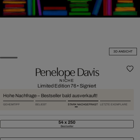
3D ANSICHT
Penelope Davis
NICHE
Limited Edition 76
•
Signiert
Hohe Nachfrage – Bestseller bald ausverkauft!
GEHEIMTIPP
BELIEBT
STARK NACHGEFRAGT
LETZTE EXEMPLARE
54 x 250
Bestseller