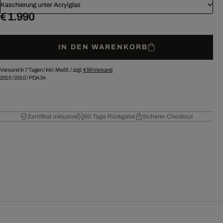
Kaschierung unter Acrylglas
€ 1.990
IN DEN WARENKORB
Versand in 7 Tagen /
inkl. MwSt. / zzgl.
€ 99
Versand
2010
/
2010
/
PDA34
Zertifikat inklusive
60 Tage Rückgabe
Sicherer Checkout