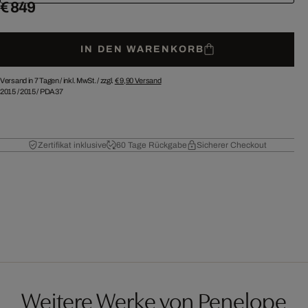
€ 849
IN DEN WARENKORB
Versand in 7 Tagen /
inkl. MwSt. / zzgl.
€ 9,90
Versand
2015
/
2015
/
PDA37
Zertifikat inklusive
60 Tage Rückgabe
Sicherer Checkout
Weitere Werke von Penelope