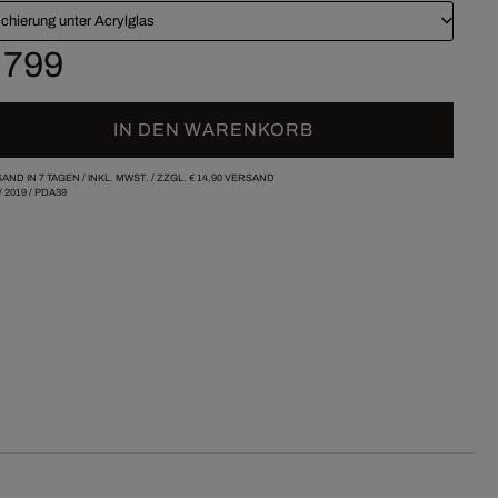
chierung unter Acrylglas
 799
IN DEN WARENKORB
AND IN 7 TAGEN /
INKL. MWST. / ZZGL.
€ 14,90
VERSAND
/
2019
/
PDA39