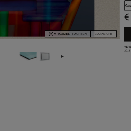
Kas
€
IM RAUM BETRACHTEN
3D ANSICHT
VERS
2016