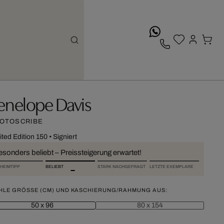
whatsApp
enelope Davis
OTOSCRIBE
ited Edition 150
•
Signiert
esonders beliebt – Preissteigerung erwartet!
HEIMTIPP
BELIEBT
STARK NACHGEFRAGT
LETZTE EXEMPLARE
HLE GRÖSSE (CM) UND KASCHIERUNG/RAHMUNG AUS:
50 x 96
80 x 154