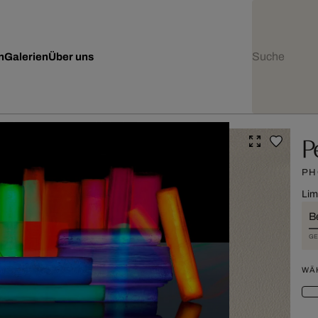
n
Galerien
Über uns
P
PH
Lim
B
GE
WÄ