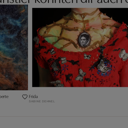
berte
Frida
SABINE DEHNEL