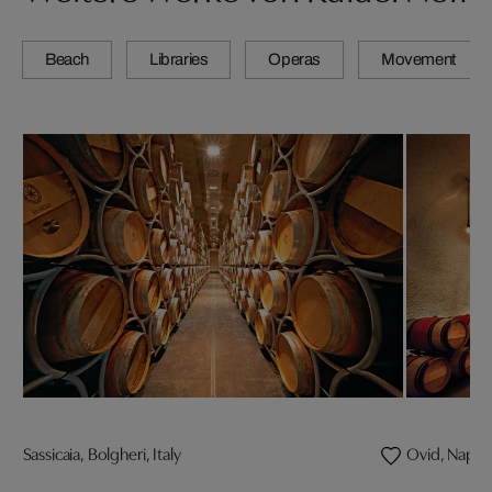
Beach
Libraries
Operas
Movement
Sassicaia, Bolgheri, Italy
Ovid, Napa V