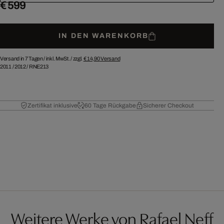
€ 599
IN DEN WARENKORB
Versand in 7 Tagen /
inkl. MwSt. / zzgl.
€ 14,90
Versand
2011
/
2012
/
RNE213
Zertifikat inklusive
60 Tage Rückgabe
Sicherer Checkout
Weitere Werke von Rafael Neff