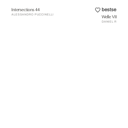
Intersections 44
bestseller
ALESSANDRO PUCCINELLI
Welle VII
DANIEL REITER