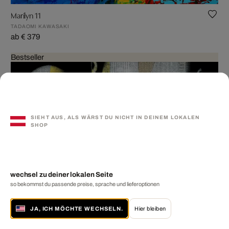
Marilyn 11
TADAOMI KAWASAKI
ab € 379
Bestseller
SIEHT AUS, ALS WÄRST DU NICHT IN DEINEM LOKALEN
SHOP
wechsel zu deiner lokalen Seite
so bekommst du passende preise, sprache und lieferoptionen
JA, ICH MÖCHTE WECHSELN.
Hier bleiben