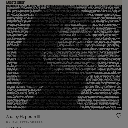
Bestseller
Audrey Hepburn III
RALPH UELTZHOEFFER