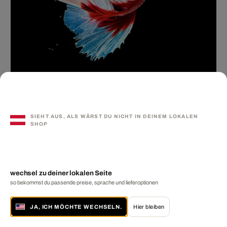
Circus 11
SIEHT AUS, ALS WÄRST DU NICHT IN DEINEM LOKALEN
HEIKO HELLWIG
SHOP
ab € 899
wechsel zu deiner lokalen Seite
so bekommst du passende preise, sprache und lieferoptionen
JA, ICH MÖCHTE WECHSELN.
Hier bleiben