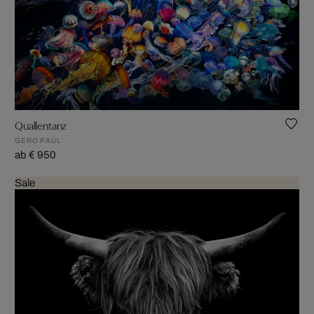
Quallentanz
GERO PAUL
ab € 950
Sale