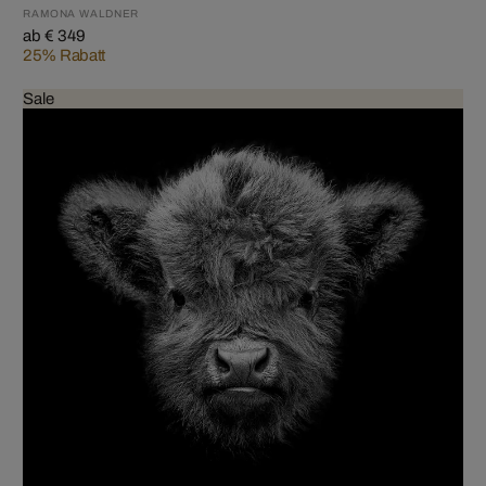
RAMONA WALDNER
ab € 349
25% Rabatt
Sale