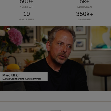
500+
5k+
KÜNSTLER
EDITIONEN
19
350k+
GALLERIEN
SAMMLER