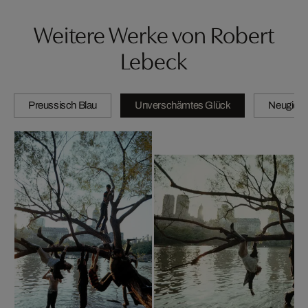
Weitere Werke von Robert
Lebeck
Preussisch Blau
Unverschämtes Glück
Neugierig