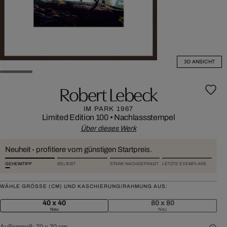
3D ANSICHT
Robert Lebeck
IM PARK 1967
Limited Edition 100
•
Nachlassstempel
Über dieses Werk
Neuheit - profitiere vom günstigen Startpreis.
GEHEIMTIPP
BELIEBT
STARK NACHGEFRAGT
LETZTE EXEMPLARE
WÄHLE GRÖSSE (CM) UND KASCHIERUNG/RAHMUNG AUS:
40 x 40
80 x 80
Neu
Neu
Außenmaß:
70 x 70 cm