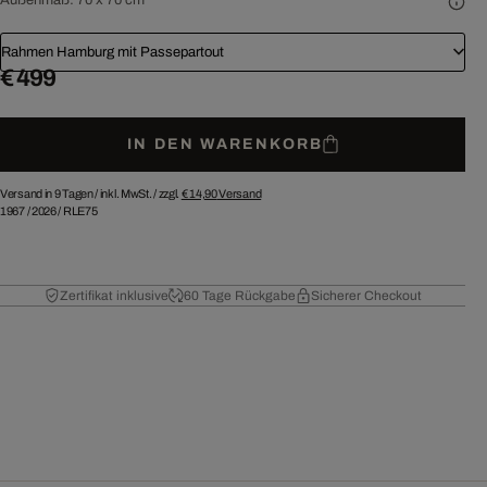
Rahmen Hamburg mit Passepartout
€ 499
IN DEN WARENKORB
Versand in 9 Tagen /
inkl. MwSt. / zzgl.
€ 14,90
Versand
1967
/
2026
/
RLE75
Zertifikat inklusive
60 Tage Rückgabe
Sicherer Checkout