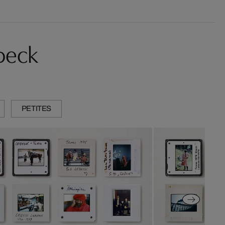
beck
PETITES