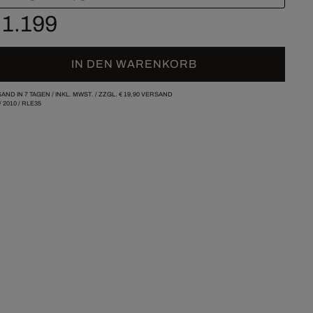
 1.199
IN DEN WARENKORB
AND IN 7 TAGEN /
INKL. MWST. / ZZGL.
€ 19,90
VERSAND
/
2010
/
RLE35