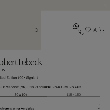
whatsApp
obert Lebeck
 IV
ited Edition 100
•
Signiert
HLE GRÖSSE (CM) UND KASCHIERUNG/RAHMUNG AUS:
80 x 104
115 x 150
chierung unter Acrylglas