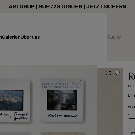
ART DROP | NUR 72 STUNDEN | JETZT SICHERN
n
Galerien
Über uns
R
NO.
Lim
WÄ
Kas