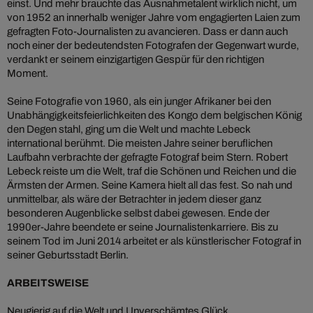
einst. Und mehr brauchte das Ausnahmetalent wirklich nicht, um
von 1952 an innerhalb weniger Jahre vom engagierten Laien zum
gefragten Foto-Journalisten zu avancieren. Dass er dann auch
noch einer der bedeutendsten Fotografen der Gegenwart wurde,
verdankt er seinem einzigartigen Gespür für den richtigen
Moment.
Seine Fotografie von 1960, als ein junger Afrikaner bei den
Unabhängigkeitsfeierlichkeiten des Kongo dem belgischen König
den Degen stahl, ging um die Welt und machte Lebeck
international berühmt. Die meisten Jahre seiner beruflichen
Laufbahn verbrachte der gefragte Fotograf beim Stern. Robert
Lebeck reiste um die Welt, traf die Schönen und Reichen und die
Ärmsten der Armen. Seine Kamera hielt all das fest. So nah und
unmittelbar, als wäre der Betrachter in jedem dieser ganz
besonderen Augenblicke selbst dabei gewesen. Ende der
1990er-Jahre beendete er seine Journalistenkarriere. Bis zu
seinem Tod im Juni 2014 arbeitet er als künstlerischer Fotograf in
seiner Geburtsstadt Berlin.
ARBEITSWEISE
Neugierig auf die Welt und Unverschämtes Glück