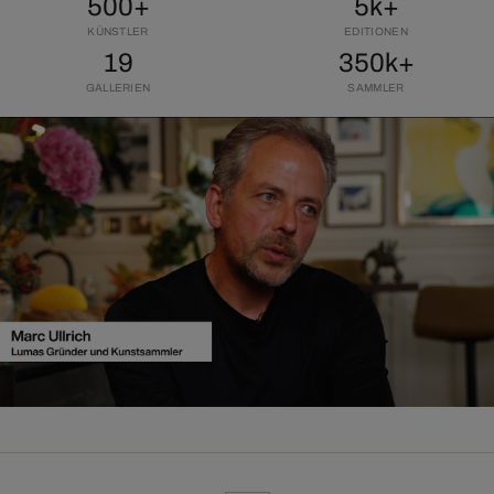
500+
5k+
KÜNSTLER
EDITIONEN
19
350k+
GALLERIEN
SAMMLER