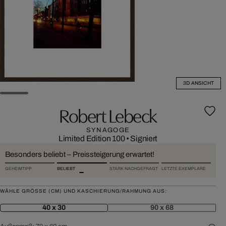
3D ANSICHT
Robert Lebeck
SYNAGOGE
Limited Edition 100
•
Signiert
Besonders beliebt – Preissteigerung erwartet!
GEHEIMTIPP
BELIEBT
STARK NACHGEFRAGT
LETZTE EXEMPLARE
WÄHLE GRÖSSE (CM) UND KASCHIERUNG/RAHMUNG AUS:
40 x 30
90 x 68