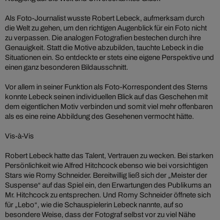
Als Foto-Journalist wusste Robert Lebeck, aufmerksam durch
die Welt zu gehen, um den richtigen Augenblick für ein Foto nicht
zu verpassen. Die analogen Fotografien bestechen durch ihre
Genauigkeit. Statt die Motive abzubilden, tauchte Lebeck in die
Situationen ein. So entdeckte er stets eine eigene Perspektive und
einen ganz besonderen Bildausschnitt.
Vor allem in seiner Funktion als Foto-Korrespondent des Sterns
konnte Lebeck seinen individuellen Blick auf das Geschehen mit
dem eigentlichen Motiv verbinden und somit viel mehr offenbaren
als es eine reine Abbildung des Gesehenen vermocht hätte.
Vis-à-Vis
Robert Lebeck hatte das Talent, Vertrauen zu wecken. Bei starken
Persönlichkeit wie Alfred Hitchcock ebenso wie bei vorsichtigen
Stars wie Romy Schneider. Bereitwillig ließ sich der „Meister der
Suspense“ auf das Spiel ein, den Erwartungen des Publikums an
Mr. Hitchcock zu entsprechen. Und Romy Schneider öffnete sich
für „Lebo“, wie die Schauspielerin Lebeck nannte, auf so
besondere Weise, dass der Fotograf selbst vor zu viel Nähe